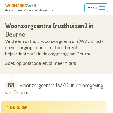
WOONZORG
WEB
menu
dé rusthuizen & serviceflats website
2100
Woonzorgcentra (rusthuizen) in
Deurne
Vind een rusthuis, woonzorgcentrum (WZC), rust-
en verzorgingstehuis, rustoord en/of
bejaardentehuis in de omgeving van Deurne
Zoek op postcode en/of meer filters
88
woonzorgcentra (WZC) in de omgeving
van Deurne
IN DE KIJKER