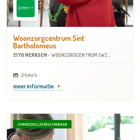
Woonzorgcentrum Sint
Bartholomeus
2170 MERKSEM
-
WOONZORGCENTRUM (WZC)
3 foto's
meer informatie
ONMIDDELLIJK BESCHIKBAAR