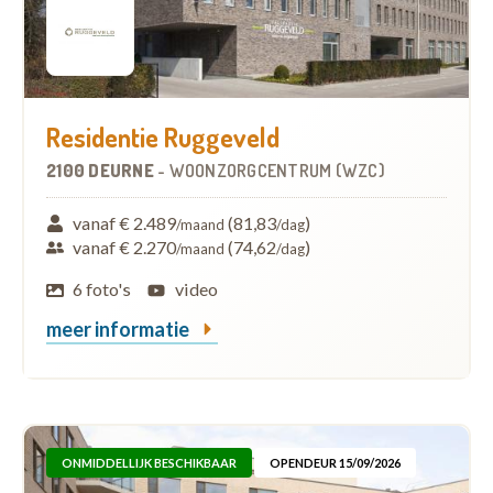
Residentie Ruggeveld
2100 DEURNE
-
WOONZORGCENTRUM (WZC)
vanaf € 2.489
(81,83
)
/maand
/dag
vanaf € 2.270
(74,62
)
/maand
/dag
6 foto's
video
meer informatie
ONMIDDELLIJK BESCHIKBAAR
OPENDEUR 15/09/2026