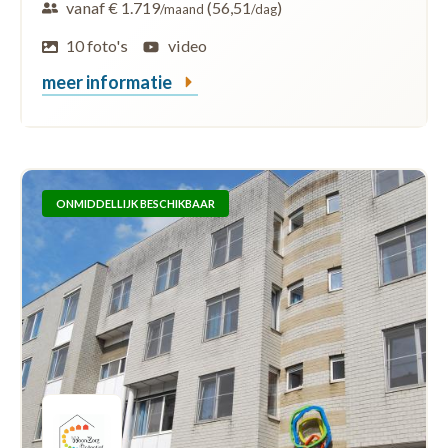
vanaf € 1.719
(56,51
)
/maand
/dag
10 foto's
video
meer informatie
ONMIDDELLIJK BESCHIKBAAR