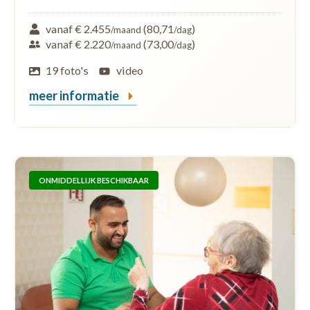
vanaf € 2.455
(80,71
)
/maand
/dag
vanaf € 2.220
(73,00
)
/maand
/dag
19 foto's
video
meer informatie
ONMIDDELLIJK BESCHIKBAAR