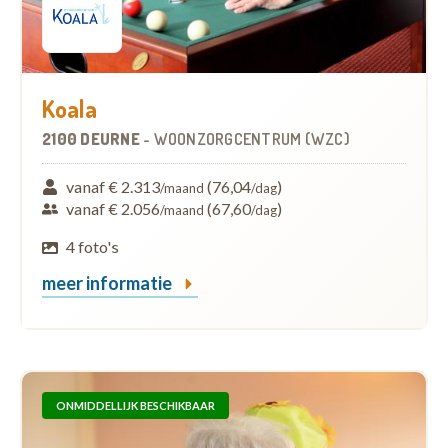
Koala
2100 DEURNE
-
WOONZORGCENTRUM (WZC)
vanaf € 2.313
(76,04
)
/maand
/dag
vanaf € 2.056
(67,60
)
/maand
/dag
4 foto's
meer informatie
ONMIDDELLIJK BESCHIKBAAR