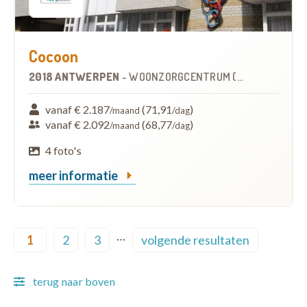
Cocoon
2018 ANTWERPEN
-
WOONZORGCENTRUM (WZC)
vanaf € 2.187
(71,91
)
/maand
/dag
vanaf € 2.092
(68,77
)
/maand
/dag
4 foto's
meer informatie
Pagination
…
1
2
3
volgende resultaten
Current page
Page
Page
Next page
terug naar boven