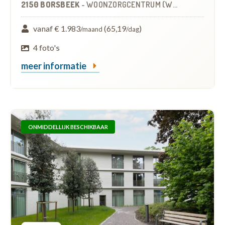
2150 BORSBEEK
-
WOONZORGCENTRUM (WZC)
vanaf € 1.983
(65,19
)
/maand
/dag
4 foto's
meer informatie
ONMIDDELLIJK BESCHIKBAAR