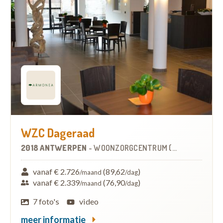
WZC Dageraad
2018 ANTWERPEN
-
WOONZORGCENTRUM (WZC)
vanaf € 2.726
(89,62
)
/maand
/dag
vanaf € 2.339
(76,90
)
/maand
/dag
7 foto's
video
meer informatie