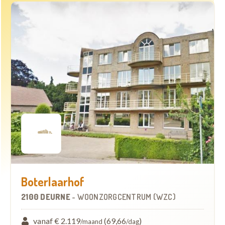
Boterlaarhof
2100 DEURNE
-
WOONZORGCENTRUM (WZC)
vanaf € 2.119
(69,66
)
/maand
/dag