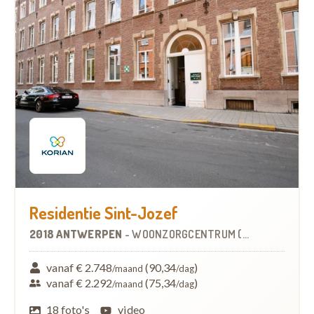
Residentie Sint-Jozef
2018 ANTWERPEN
-
WOONZORGCENTRUM (WZC)
vanaf € 2.748
(90,34
)
/maand
/dag
vanaf € 2.292
(75,34
)
/maand
/dag
18 foto's
video