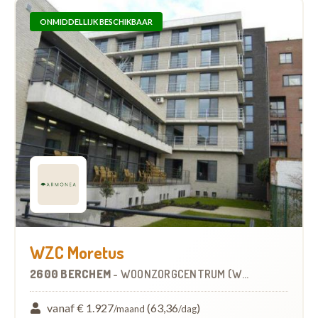
ONMIDDELLIJK BESCHIKBAAR
WZC Moretus
2600 BERCHEM
-
WOONZORGCENTRUM (WZC)
vanaf € 1.927
(63,36
)
/maand
/dag