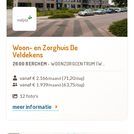
Woon- en Zorghuis De
Veldekens
2600 BERCHEM
-
WOONZORGCENTRUM (WZC)
vanaf € 2.166
(71,20
)
/maand
/dag
vanaf € 1.939
(63,75
)
/maand
/dag
12 foto's
meer informatie