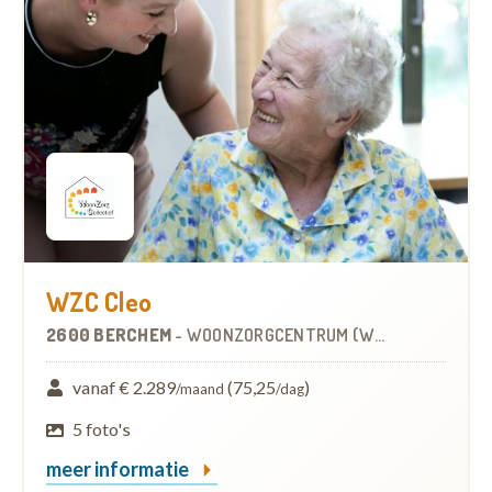
WZC Cleo
2600 BERCHEM
-
WOONZORGCENTRUM (WZC)
vanaf € 2.289
(75,25
)
/maand
/dag
5 foto's
meer informatie