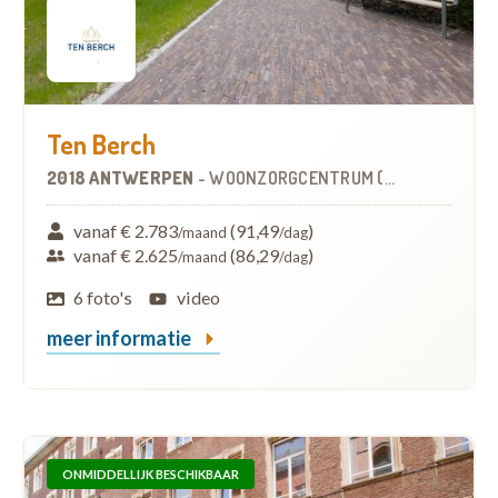
Ten Berch
2018 ANTWERPEN
-
WOONZORGCENTRUM (WZC)
vanaf € 2.783
(91,49
)
/maand
/dag
vanaf € 2.625
(86,29
)
/maand
/dag
6 foto's
video
meer informatie
ONMIDDELLIJK BESCHIKBAAR