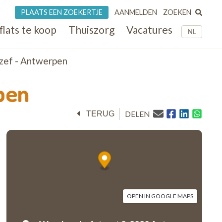
ZOEKEN
PLAATS EEN ZOEKERTJE
AANMELDEN
flats te koop
Thuiszorg
Vacatures
NL
zef - Antwerpen
pen
DELEN
TERUG
OPEN IN GOOGLE MAPS