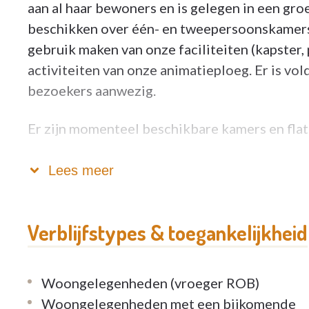
aan al haar bewoners en is gelegen in een gr
beschikken over één- en tweepersoonskamer
gebruik maken van onze faciliteiten (kapster, 
activiteiten van onze animatieploeg. Er is v
bezoekers aanwezig.
Er zijn momenteel beschikbare kamers en flat
Er zijn kamers beschikbaar voor een tijdelijk v
Lees meer
Voor meer informatie, een rondleiding of aan
Verblijfstypes & toegankelijkheid
03 343 65 00
hofsintjozef@hofsintjozef.be
Woongelegenheden (vroeger ROB)
Woongelegenheden met een bijkomende