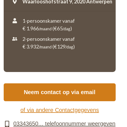
Waarlooshofstraat 9,
2020 Antwerpen
1-persoonskamer vanaf
€ 1.966
(€65
)
/maand
/dag
2-persoonskamer vanaf
€ 3.932
(€129
)
/maand
/dag
Neem contact op via email
of via andere Contactgegevens