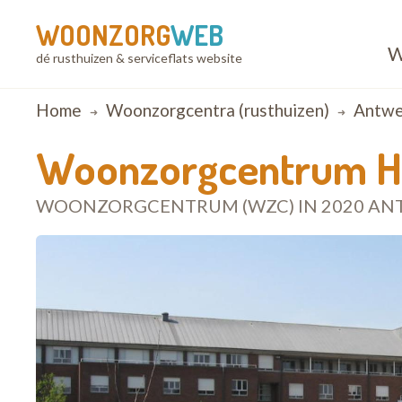
WOONZORG
WEB
W
dé rusthuizen & serviceflats website
Breadcrumb
Home
Woonzorgcentra (rusthuizen)
Antwe
Woonzorgcentrum Ho
WOONZORGCENTRUM (WZC) IN 2020 A