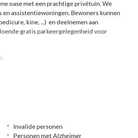
oene oase met een prachtige privétuin. We
s en assistentiewoningen. Bewoners kunnen
pedicure, kine, ...) en deelnemen aan
oldoende gratis parkeergelegenheid voor
s.
erblijf.
vraag tot opname kan u ons bereiken op:
Invalide personen
Personen met Alzheimer