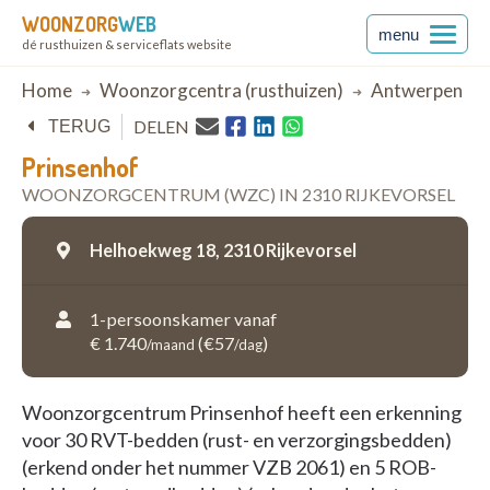
WOONZORG
WEB
menu
dé rusthuizen & serviceflats website
Breadcrumb
Home
Woonzorgcentra (rusthuizen)
Antwerpen
DELEN
TERUG
Prinsenhof
WOONZORGCENTRUM (WZC) IN 2310 RIJKEVORSEL
Helhoekweg 18,
2310 Rijkevorsel
1-persoonskamer vanaf
€ 1.740
(€57
)
/maand
/dag
Woonzorgcentrum Prinsenhof heeft een erkenning
voor 30 RVT-bedden (rust- en verzorgingsbedden)
(erkend onder het nummer VZB 2061) en 5 ROB-