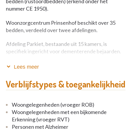
bedden (rustoordbedden) (erkend onder het
nummer CE 1950).
Woonzorgcentrum Prinsenhof beschikt over 35
bedden, verdeeld over twee afdelingen.
Afdeling Parkiet, bestaande uit 15 kamers, is
specifiek ingericht voor dementerende bejaarden.
Op afdeling Roodstaart zijn 20 kamers beschikbaar
Lees meer
voor fysisch zwaar zorgbehoevende bejaarden.
Verblijfstypes & toegankelijkheid
De beide afdelingen hebben een centrale badkamer
met kantelbad om snoezel-relaxatiebaden te
kunnen geven. Op afdeling Parkiet is tevens een
Woongelegenheden (vroeger ROB)
douche voorzien.
Woongelegenheden met een bijkomende
Erkenning (vroeger RVT)
Verder zijn voorzien : zithoeken met TV en muziek
Personen met Alzheimer
en een kapsalon. De voorkeur wordt gegeven aan