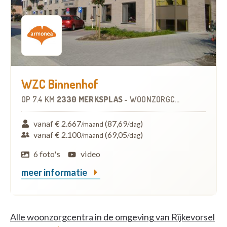
WZC Binnenhof
OP
7.4 KM
2330 MERKSPLAS
-
WOONZORGCENTRUM (WZC)
vanaf € 2.667
(87,69
)
/maand
/dag
vanaf € 2.100
(69,05
)
/maand
/dag
6 foto's
video
meer informatie
Alle woonzorgcentra in de omgeving van Rijkevorsel