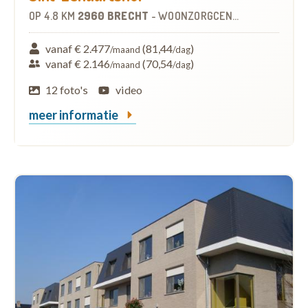
OP
4.8 KM
2960 BRECHT
-
WOONZORGCENTRUM (WZC)
vanaf € 2.477
(81,44
)
/maand
/dag
vanaf € 2.146
(70,54
)
/maand
/dag
12 foto's
video
meer informatie