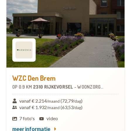
WZC Den Brem
OP
0.9 KM
2310 RIJKEVORSEL
-
WOONZORGCENTRUM (WZC)
vanaf € 2.214
(72,79
)
/maand
/dag
vanaf € 1.932
(63,53
)
/maand
/dag
7 foto's
video
meer informatie