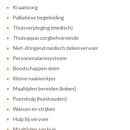
de patiënt steeds centraal. Daarom kunnen we snel
Kraamzorg
professionele verpleging bij je thuis regelen.
Palliatieve begeleiding
Thuisverpleging (medisch)
Thuisoppas zorgbehoevende
Niet-dringend medisch ziekenvervoer
Personenalarmsysteem
Boodschappen doen
Kleine naaiwerkjes
Maaltijden bereiden (koken)
Poetshulp (huishouden)
Wassen en strijken
Hulp bij vervoer
Maaltijden aan huis