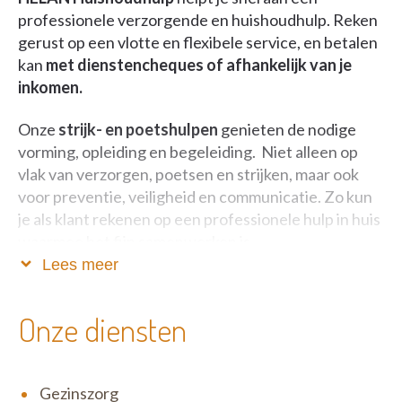
professionele verzorgende en huishoudhulp. Reken
gerust op een vlotte en flexibele service, en betalen
kan
met dienstencheques of afhankelijk van je
inkomen.
Onze
strijk- en poetshulpen
genieten de nodige
vorming, opleiding en begeleiding. Niet alleen op
vlak van verzorgen, poetsen en strijken, maar ook
voor preventie, veiligheid en communicatie. Zo kun
je als klant rekenen op een professionele hulp in huis
waarmee het fijn samenwerken is.
Lees meer
Heb je nood aan tijdelijke, langdurige of
blijvende zorg? Wij komen bij je thuis op die
Onze diensten
momenten waar extra hulp meer dan welkom is. Ook
ondersteunen we je als je zorg draagt voor iemand
anders. Onze verzorgenden geven je graag de hulp
Gezinszorg
die je nodig hebt! Voor Helan staat het comfort van