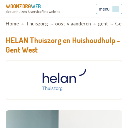
WOONZORG
WEB
menu
dé rusthuizen & serviceflats website
Breadcrumb
Home
Thuiszorg
oost-vlaanderen
gent
Gent 
HELAN Thuiszorg en Huishoudhulp -
Gent West