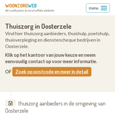
WOONZORG
WEB
menu
dé rusthuizen & serviceflats website
Thuiszorg in Oosterzele
Vind hier thuiszorg aanbieders, thuishulp, poetshulp,
thuisverpleging en dienstencheque bedrijven in
Oosterzele.
Klik op het kantoor van jouw keuze en neem
eenvoudig contact op voor meer informatie.
OF
Zoek op postcode en meer in detail
51
thuiszorg aanbieders in de omgeving van
Oosterzele