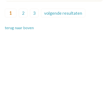
Pagination
1
2
3
volgende resultaten
Current page
Page
Page
Next page
terug naar boven