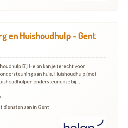
g en Huishoudhulp - Gent
oudhulp Bij Helan kan je terecht voor
 ondersteuning aan huis. Huishoudhulp (met
uishoudhulpen ondersteunen je bij…
k
dt diensten aan in Gent