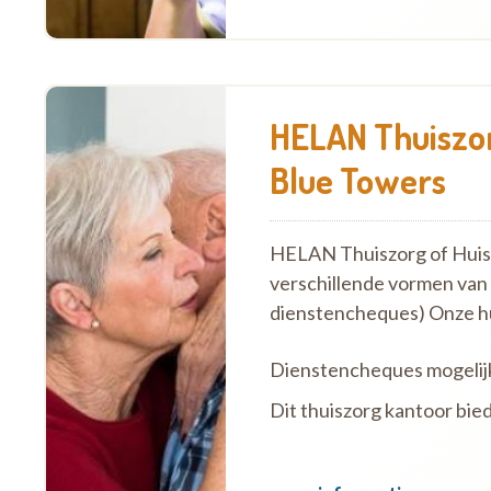
HELAN Thuiszor
Blue Towers
HELAN Thuiszorg of Huish
verschillende vormen van
dienstencheques) Onze h
Dienstencheques mogelij
Dit thuiszorg kantoor bie