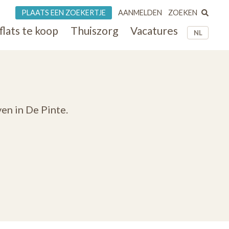
ZOEKEN
PLAATS EEN ZOEKERTJE
AANMELDEN
flats te koop
Thuiszorg
Vacatures
NL
en in De Pinte.