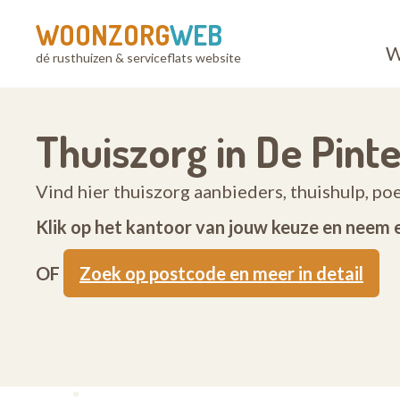
WOONZORG
WEB
W
dé rusthuizen & serviceflats website
Thuiszorg in De Pint
Vind hier thuiszorg aanbieders, thuishulp, po
Klik op het kantoor van jouw keuze en neem 
OF
Zoek op postcode en meer in detail