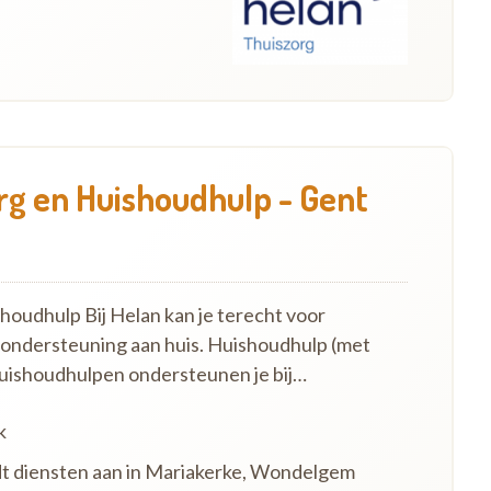
g en Huishoudhulp - Gent
oudhulp Bij Helan kan je terecht voor
 ondersteuning aan huis. Huishoudhulp (met
uishoudhulpen ondersteunen je bij…
k
dt diensten aan in Mariakerke, Wondelgem