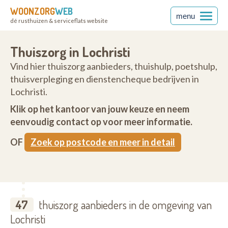
WOONZORG
WEB
menu
dé rusthuizen & serviceflats website
Thuiszorg in Lochristi
Vind hier thuiszorg aanbieders, thuishulp, poetshulp,
thuisverpleging en dienstencheque bedrijven in
Lochristi.
Klik op het kantoor van jouw keuze en neem
eenvoudig contact op voor meer informatie.
OF
Zoek op postcode en meer in detail
47
thuiszorg aanbieders in de omgeving van
Lochristi