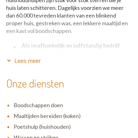
huishoudhulpen zijn stuk voor stuk sterren die je
huis laten schitteren. Dagelijks voorzien we meer
dan 60.000 tevreden klanten van een blinkend
proper huis, gestreken was, een lekkere maaltijd en
een kast vol boodschappen.
Als onafhankelijk en zelfstandig bedrijf
werken wij uitsluitend met
dienstencheques.
Lees meer
Zo blijft onze service betaalbaar, fiscaal voordelig én
Onze diensten
verloopt alles volkomen legaal. Het motto van Het
Poetsbureau is niet voor niets ‘Anders en beter’: wij
zijn één grote familie waar open communicatie,
Boodschappen doen
eerlijkheid en respect uiterst belangrijk zijn. Wij zijn
erg menselijk en tegelijk zeer correct in ons doen en
Maaltijden bereiden (koken)
laten. Zowel ten opzichte van onze klanten als onze
Poetshulp (huishouden)
medewerkers.
Wassen en strijken