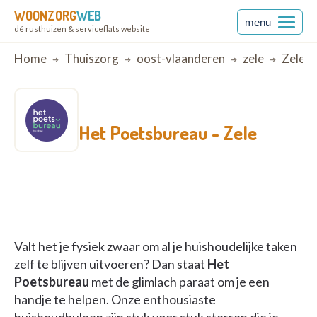
WOONZORG
WEB
menu
dé rusthuizen & serviceflats website
Breadcrumb
Home
Thuiszorg
oost-vlaanderen
zele
Zele
Het Poetsbureau -
Zele
Valt het je fysiek zwaar om al je huishoudelijke taken
zelf te blijven uitvoeren? Dan staat
Het
Poetsbureau
met de glimlach paraat om je een
handje te helpen. Onze enthousiaste