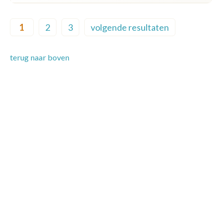
Pagination
1
2
3
volgende resultaten
Current page
Page
Page
Next page
terug naar boven