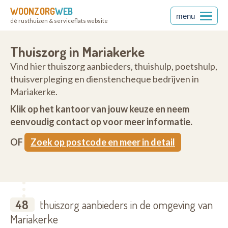
WOONZORG
WEB
menu
dé rusthuizen & serviceflats website
Thuiszorg in Mariakerke
Vind hier thuiszorg aanbieders, thuishulp, poetshulp,
thuisverpleging en dienstencheque bedrijven in
Mariakerke.
Klik op het kantoor van jouw keuze en neem
eenvoudig contact op voor meer informatie.
OF
Zoek op postcode en meer in detail
48
thuiszorg aanbieders in de omgeving van
Mariakerke