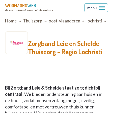
WOONZORG
WEB
menu
dé rusthuizen & serviceflats website
Breadcrumb
Home
Thuiszorg
oost-vlaanderen
lochristi
Re
Zorgband Leie en Schelde
Thuiszorg -
Regio Lochristi
Bij Zorgband Leie & Schelde staat zorg dichtbij
centraal.
We bieden ondersteuning aan huis en in
de buurt, zodat mensen zo lang mogelijk veilig,
comfortabel en met vertrouwen thuis kunnen