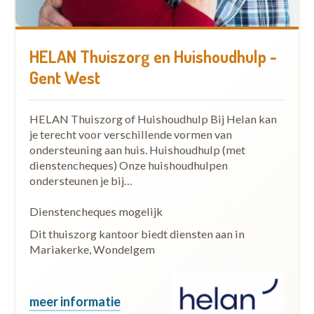
Via maaltijdbedeling aan huis kunnen inwoners op
weekdagen een warme maaltijd aan huis laten
leveren. Dit kan helpen wanneer koken of
HELAN Thuiszorg en Huishoudhulp -
boodschappen doen tijdelijk of langdurig moeilijker
Gent West
wordt.
HELAN Thuiszorg of Huishoudhulp Bij Helan kan
Beschikbaar in:
Laarne, Lochristi en Melle.
je terecht voor verschillende vormen van
ondersteuning aan huis. Huishoudhulp (met
MINDER MOBIELEN CENTRALE
dienstencheques) Onze huishoudhulpen
ondersteunen je bij…
De Minder Mobielen Centrale helpt mensen met
verplaatsingsproblemen. Dit kan bijvoorbeeld gaan
Dienstencheques mogelijk
om vervoer voor een doktersbezoek, familiebezoek,
Dit thuiszorg kantoor biedt diensten aan in
boodschappen of andere noodzakelijke
Mariakerke, Wondelgem
verplaatsingen.
Beschikbaar in:
Laarne, Lochristi, Merelbeke-Melle,
meer informatie
Nazareth-De Pinte en Oosterzele.