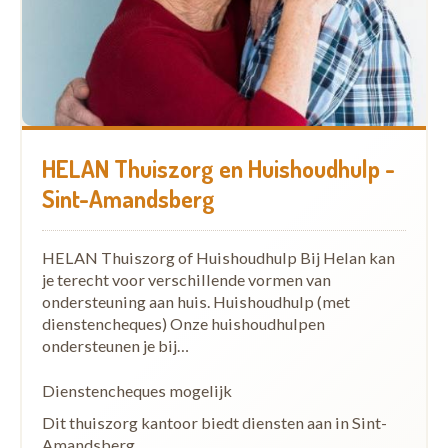
ERGOTHERAPIE AAN HUIS
Een ergotherapeut denkt mee over hoe u veilig,
comfortabel en zo zelfstandig mogelijk thuis kunt
blijven wonen. Dit kan gaan over valpreventie,
HELAN Thuiszorg en Huishoudhulp -
hulpmiddelen, dagelijkse activiteiten, woningadvies,
ondersteuning van de mantelzorger en
Sint-Amandsberg
doorverwijzing naar andere hulpverlening.
HELAN Thuiszorg of Huishoudhulp Bij Helan kan
Beschikbaar in:
Destelbergen, Laarne, Merelbeke-
je terecht voor verschillende vormen van
Melle en Nazareth-De Pinte.
ondersteuning aan huis. Huishoudhulp (met
dienstencheques) Onze huishoudhulpen
HYGIËNISCHE ZORGEN
ondersteunen je bij…
Zorgband Leie & Schelde biedt ook ondersteuning
Dienstencheques mogelijk
rond hygiënische zorgen, zoals pedicure, manicure,
Dit thuiszorg kantoor biedt diensten aan in Sint-
gelaatsverzorging, kapsalon of het gebruik van
Amandsberg