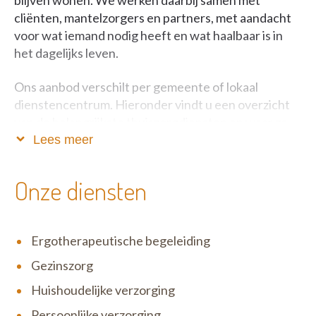
blijven wonen. We werken daarbij samen met
cliënten, mantelzorgers en partners, met aandacht
voor wat iemand nodig heeft en wat haalbaar is in
het dagelijks leven.
Ons aanbod verschilt per gemeente of lokaal
dienstencentrum. Hieronder vindt u een overzicht
van de belangrijkste thuiszorgdiensten en waar ze
beschikbaar zijn.
Lees meer
BEELDZORG
Onze diensten
Beeldzorg is een waardevolle aanvulling binnen
gezinszorg aan huis. Via geplande beeldgesprekken
Ergotherapeutische begeleiding
krijgt u op afstand begeleiding en ondersteuning van
een ervaren zorgteam. Daarnaast kan het digitale
Gezinszorg
toestel ook gebruikt worden om contact te houden
Huishoudelijke verzorging
met familie en vrienden.
Persoonlijke verzorging