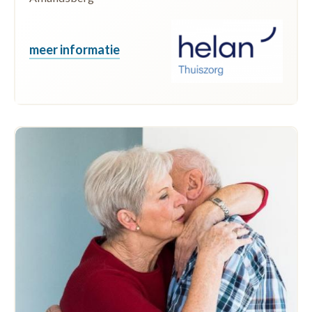
badkamerfaciliteiten in een lokaal dienstencentrum.
Het concrete aanbod verschilt per locatie.
meer informatie
Beschikbaar in:
Destelbergen, Laarne, Lochristi,
Merelbeke-Melle en Nazareth-De Pinte.
KARWEIDIENST
De karweidienst helpt bij kleine praktische werken
in en rond de woning, zoals licht onderhoud of
eenvoudige karweien. Zo kunnen bewoners hun
woning en tuin beter onderhouden en langer
kwaliteitsvol thuis wonen.
Beschikbaar in:
Lochristi, Merelbeke-Melle,
Nazareth-De Pinte en Oosterzele.
MAALTIJDBEDELING AAN HUIS