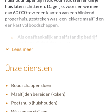
huishoudhulpen zijn stuk voor stuk sterren die je
huis laten schitteren. Dagelijks voorzien we meer
dan 60.000 tevreden klanten van een blinkend
proper huis, gestreken was, een lekkere maaltijd en
een kast vol boodschappen.
Als onafhankelijk en zelfstandig bedrijf
werken wij uitsluitend met
dienstencheques.
Lees meer
Zo blijft onze service betaalbaar, fiscaal voordelig én
Onze diensten
verloopt alles volkomen legaal. Het motto van Het
Poetsbureau is niet voor niets ‘Anders en beter’: wij
zijn één grote familie waar open communicatie,
Boodschappen doen
eerlijkheid en respect uiterst belangrijk zijn. Wij zijn
erg menselijk en tegelijk zeer correct in ons doen en
Maaltijden bereiden (koken)
laten. Zowel ten opzichte van onze klanten als onze
Poetshulp (huishouden)
medewerkers.
Wassen en strijken