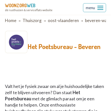
WOONZORG
WEB
menu
dé rusthuizen & serviceflats website
Breadcrumb
Home
Thuiszorg
oost-vlaanderen
beveren-waa
Het Poetsbureau -
Beveren
Valt het je fysiek zwaar om al je huishoudelijke taken
zelf te blijven uitvoeren? Dan staat
Het
Poetsbureau
met de glimlach paraat om je een
handje te helpen. Onze enthousiaste