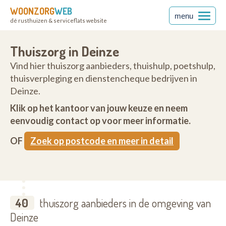
WOONZORG
WEB
menu
dé rusthuizen & serviceflats website
Thuiszorg in Deinze
Vind hier thuiszorg aanbieders, thuishulp, poetshulp,
thuisverpleging en dienstencheque bedrijven in
Deinze.
Klik op het kantoor van jouw keuze en neem
eenvoudig contact op voor meer informatie.
OF
Zoek op postcode en meer in detail
40
thuiszorg aanbieders in de omgeving van
Deinze