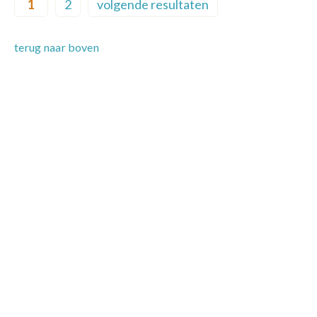
1
2
volgende resultaten
Current page
Page
Next page
terug naar boven