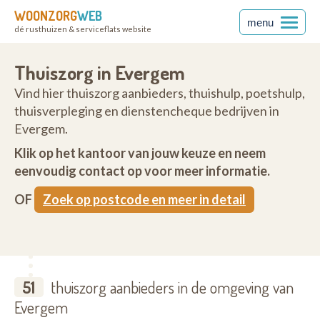
WOONZORG
WEB
menu
dé rusthuizen & serviceflats website
Thuiszorg in Evergem
Vind hier thuiszorg aanbieders, thuishulp, poetshulp,
thuisverpleging en dienstencheque bedrijven in
Evergem.
Klik op het kantoor van jouw keuze en neem
eenvoudig contact op voor meer informatie.
OF
Zoek op postcode en meer in detail
51
thuiszorg aanbieders in de omgeving van
Evergem