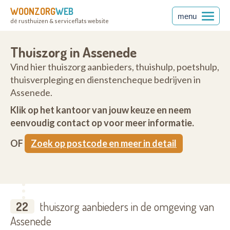
WOONZORG
WEB
menu
dé rusthuizen & serviceflats website
Thuiszorg in Assenede
Vind hier thuiszorg aanbieders, thuishulp, poetshulp,
thuisverpleging en dienstencheque bedrijven in
Assenede.
Klik op het kantoor van jouw keuze en neem
eenvoudig contact op voor meer informatie.
OF
Zoek op postcode en meer in detail
22
thuiszorg aanbieders in de omgeving van
Assenede