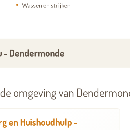
r al te goed. Contacteer het dichtstbijzijnde kant
Wassen en strijken
au - Dendermonde
in de omgeving van Dendermon
g en Huishoudhulp -