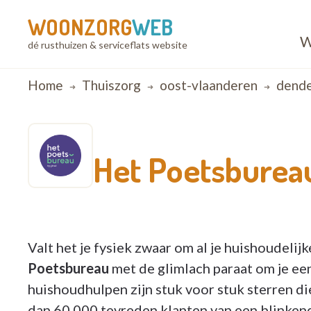
WOONZORG
WEB
W
dé rusthuizen & serviceflats website
Breadcrumb
Home
Thuiszorg
oost-vlaanderen
dend
Het Poetsburea
Valt het je fysiek zwaar om al je huishoudelijk
Poetsbureau
met de glimlach paraat om je ee
huishoudhulpen zijn stuk voor stuk sterren di
dan 60.000 tevreden klanten van een blinkend