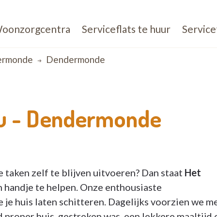
oonzorgcentra
Serviceflats te huur
Service
ermonde
Dendermonde
u -
Dendermonde
e taken zelf te blijven uitvoeren? Dan staat
Het
n handje te helpen. Onze enthousiaste
e je huis laten schitteren. Dagelijks voorzien we m
 proper huis, gestreken was, een lekkere maaltijd 