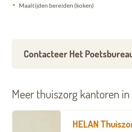
kwestie van vertrouwen, dat begrijpen wij maa
Maaltijden bereiden (koken)
in je buurt en we helpen je snel verder!
Contacteer Het Poetsbure
Meer thuiszorg kantoren 
HELAN Thuiszor