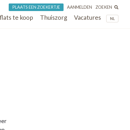
ZOEKEN
PLAATS EEN ZOEKERTJE
AANMELDEN
flats te koop
Thuiszorg
Vacatures
NL
eer
en