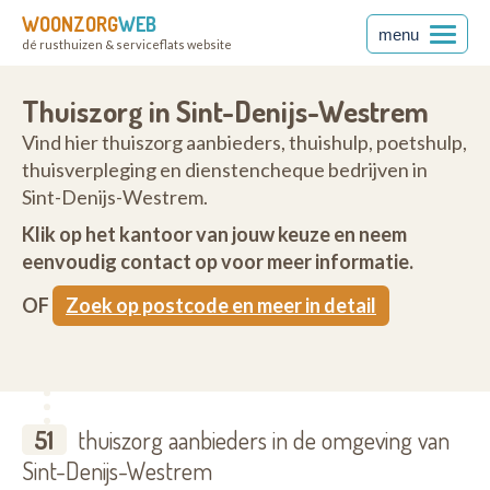
WOONZORG
WEB
menu
dé rusthuizen & serviceflats website
Westrem
Thuiszorg in Sint-Denijs-Westrem
Vind hier thuiszorg aanbieders, thuishulp, poetshulp,
thuisverpleging en dienstencheque bedrijven in
Sint-Denijs-Westrem.
Klik op het kantoor van jouw keuze en neem
eenvoudig contact op voor meer informatie.
OF
Zoek op postcode en meer in detail
51
thuiszorg aanbieders in de omgeving van
Sint-Denijs-Westrem