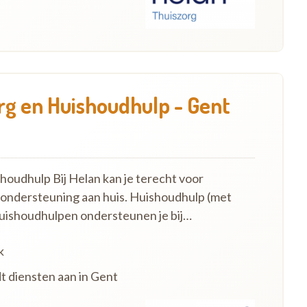
g en Huishoudhulp - Gent
oudhulp Bij Helan kan je terecht voor
 ondersteuning aan huis. Huishoudhulp (met
uishoudhulpen ondersteunen je bij…
k
dt diensten aan in Gent