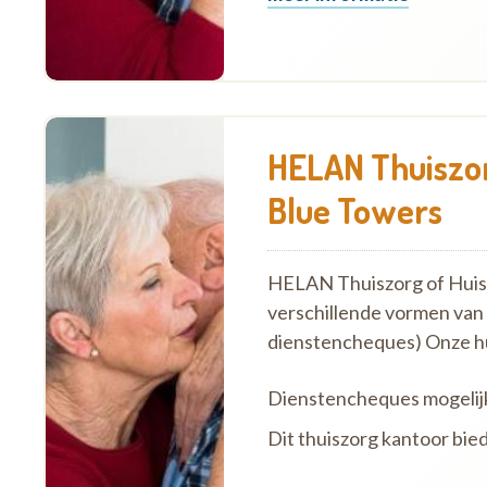
HELAN Thuiszor
Blue Towers
HELAN Thuiszorg of Huish
verschillende vormen van
dienstencheques) Onze h
Dienstencheques mogelij
Dit thuiszorg kantoor bie