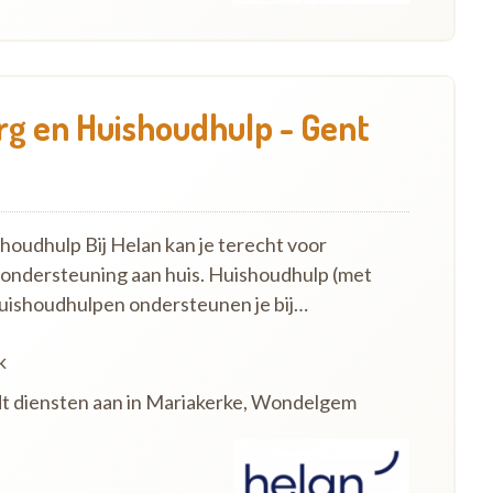
g en Huishoudhulp - Gent
oudhulp Bij Helan kan je terecht voor
 ondersteuning aan huis. Huishoudhulp (met
uishoudhulpen ondersteunen je bij…
k
dt diensten aan in Mariakerke, Wondelgem