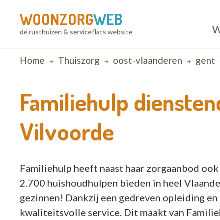
WOONZORG
WEB
W
dé rusthuizen & serviceflats website
Breadcrumb
Home
Thuiszorg
oost-vlaanderen
gent
Familiehulp dienste
Vilvoorde
Familiehulp heeft naast haar zorgaanbod oo
2.700 huishoudhulpen bieden in heel Vlaander
gezinnen! Dankzij een gedreven opleiding en 
kwaliteitsvolle service. Dit maakt van Famili