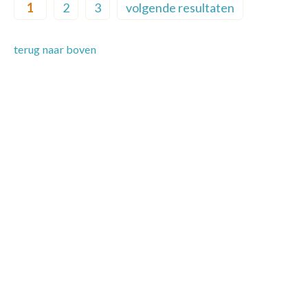
1
2
3
volgende resultaten
Current page
Page
Page
Next page
terug naar boven