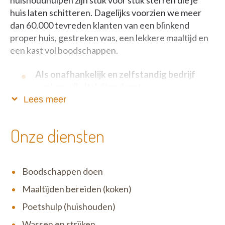
huishoudhulpen zijn stuk voor stuk sterren die je
huis laten schitteren. Dagelijks voorzien we meer
dan 60.000 tevreden klanten van een blinkend
proper huis, gestreken was, een lekkere maaltijd en
een kast vol boodschappen.
Als onafhankelijk en zelfstandig bedrijf
werken wij uitsluitend met
dienstencheques.
Lees meer
Zo blijft onze service betaalbaar, fiscaal voordelig én
Onze diensten
verloopt alles volkomen legaal. Het motto van Het
Poetsbureau is niet voor niets ‘Anders en beter’: wij
zijn één grote familie waar open communicatie,
Boodschappen doen
eerlijkheid en respect uiterst belangrijk zijn. Wij zijn
erg menselijk en tegelijk zeer correct in ons doen en
Maaltijden bereiden (koken)
laten. Zowel ten opzichte van onze klanten als onze
Poetshulp (huishouden)
medewerkers.
Wassen en strijken