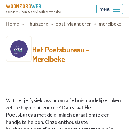
WOONZORG
WEB
menu
dé rusthuizen & serviceflats website
Breadcrumb
Home
Thuiszorg
oost-vlaanderen
merelbeke
Het Poetsbureau -
Merelbeke
Valt het je fysiek zwaar om al je huishoudelijke taken
zelf te blijven uitvoeren? Dan staat
Het
Poetsbureau
met de glimlach paraat om je een
handje te helpen. Onze enthousiaste