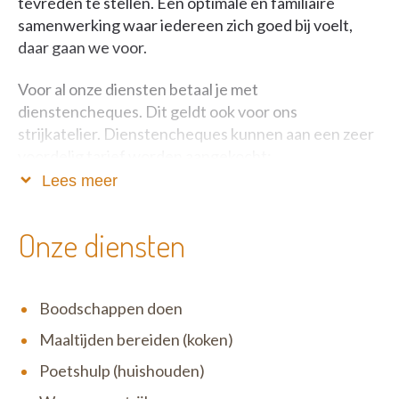
tevreden te stellen. Een optimale en familiaire
samenwerking waar iedereen zich goed bij voelt,
daar gaan we voor.
Voor al onze diensten betaal je met
dienstencheques. Dit geldt ook voor ons
strijkatelier. Dienstencheques kunnen aan een zeer
voordelig tarief worden aangekocht:
Lees meer
Vlaanderen: Slechts 7,20 euro voor één uur
hulp in het huishouden.
Onze diensten
Brussel: Slechts 7,65 euro voor één uur hulp in
het huishouden.
Wallonië: 8,10 euro voor één uur hulp in het
Boodschappen doen
huishouden.
Maaltijden bereiden (koken)
Daarnaast focussen we ons op de continue
Poetshulp (huishouden)
verbetering van onze diensten. Zo kunnen onze