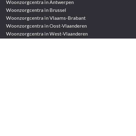
Woonzorgcentra in Antwerpen
Woonzorgcentra in Brussel
Woonzorgcentra in Vlaams-Brabant
Woonzorgcentra in Oost-Vlaanderen
Woonzorgcentra in West-Vlaanderen
Woonzorgcentra in Limburg
Woonzorgcentra met opendeurdagen
Assistentiewoningen (serviceflats)
Assistentiewoningen in Antwerpen
Assistentiewoningen in Brussel
Assistentiewoningen in Vlaams-brabant
Assistentiewoningen in Oost-Vlaanderen
Assistentiewoningen in West-Vlaanderen
Assistentiewoningen in Limburg
Assistentiewoningen met opendeurdagen