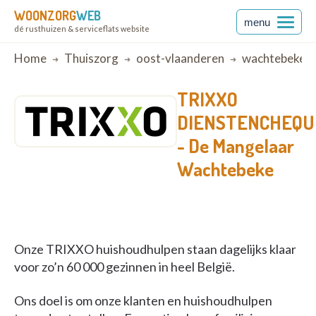
WOONZORG
WEB
menu
dé rusthuizen & serviceflats website
Breadcrumb
Home
Thuiszorg
oost-vlaanderen
wachtebeke
TRIXXO
DIENSTENCHEQU
-
De Mangelaar
Wachtebeke
Onze TRIXXO huishoudhulpen staan dagelijks klaar
voor zo’n 60 000 gezinnen in heel België.
Ons doel is om onze klanten en huishoudhulpen