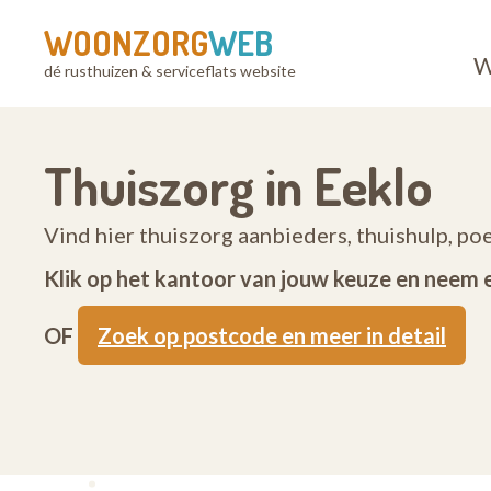
WOONZORG
WEB
W
dé rusthuizen & serviceflats website
Thuiszorg in Eeklo
Vind hier thuiszorg aanbieders, thuishulp, po
Klik op het kantoor van jouw keuze en neem 
OF
Zoek op postcode en meer in detail