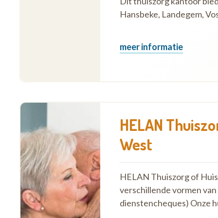
Dit thuiszorg kantoor bie
Hansbeke, Landegem, Vos
meer informatie
HELAN Thuiszor
West
HELAN Thuiszorg of Huish
verschillende vormen van
dienstencheques) Onze h