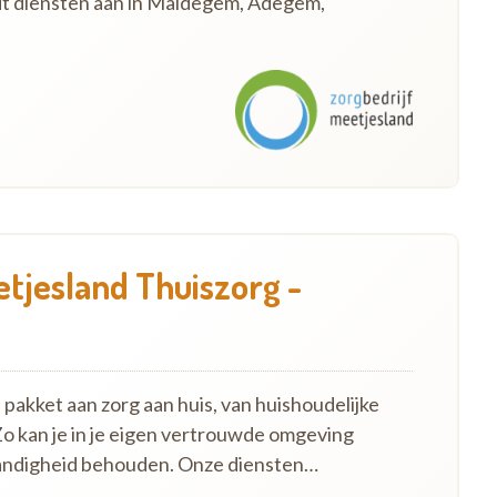
edt diensten aan in Maldegem, Adegem,
etjesland Thuiszorg -
pakket aan zorg aan huis, van huishoudelijke
Zo kan je in je eigen vertrouwde omgeving
standigheid behouden. Onze diensten…