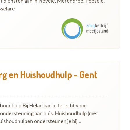
dt diensten aan in Nevele, Merendree, Poesele,
selare
g en Huishoudhulp - Gent
oudhulp Bij Helan kan je terecht voor
 ondersteuning aan huis. Huishoudhulp (met
uishoudhulpen ondersteunen je bij…