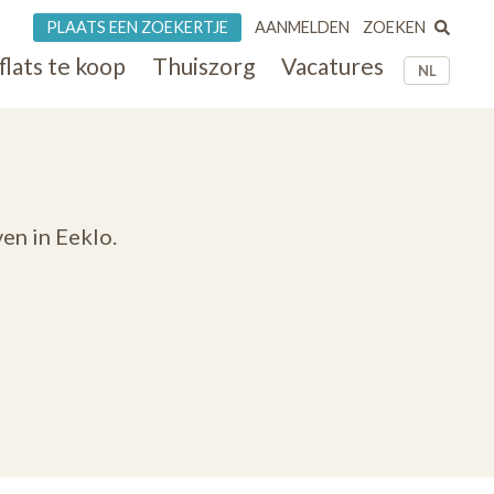
ZOEKEN
PLAATS EEN ZOEKERTJE
AANMELDEN
flats te koop
Thuiszorg
Vacatures
NL
en in Eeklo.