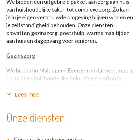
We bieden een uitgebreid pakket aan zorg aan huis,
van huishoudelijke taken tot complexe zorg. Zo kan
je in je eigen vertrouwde omgeving blijven wonen en
je zelfstandigheid behouden. Onze diensten
omvatten gezinszorg, poetshulp, warme maaltijden
aan huis en dagopvang voor senioren.
Gezinszorg
We bieden in Maldegem, Evergem en Lievegem zorg
op maat en huishoudelijke hulp, afgestemd op je
wensen en behoeften. Zo kan jij zelfstandig blijven
wonen in je vertrouwde omgeving. Zowel
Lees meer
langdurige ondersteuning als tijdelijke hulp zijn
mogelijk.
Onze diensten
Poetshulp
Zoek je een betrouwbare poetsdienst met een
Gespecialiseerde verzorging