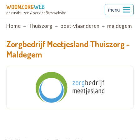
WOONZORG
WEB
menu
dé rusthuizen & serviceflats website
Breadcrumb
Home
Thuiszorg
oost-vlaanderen
maldegem
Zorgbedrijf Meetjesland Thuiszorg -
Maldegem