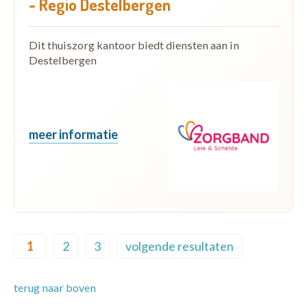
- Regio Destelbergen
Dit thuiszorg kantoor biedt diensten aan in
Destelbergen
meer informatie
Pagination
1
2
3
volgende resultaten
Current page
Page
Page
Next page
terug naar boven