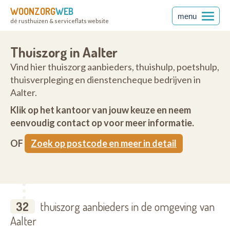
WOONZORG
WEB
menu
dé rusthuizen & serviceflats website
Thuiszorg in Aalter
Vind hier thuiszorg aanbieders, thuishulp, poetshulp,
thuisverpleging en dienstencheque bedrijven in
Aalter.
Klik op het kantoor van jouw keuze en neem
eenvoudig contact op voor meer informatie.
OF
Zoek op postcode en meer in detail
32
thuiszorg aanbieders in de omgeving van
Aalter