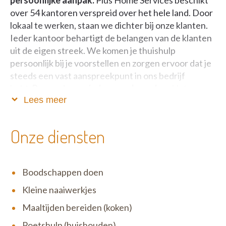
over 54 kantoren verspreid over het hele land. Door
lokaal te werken, staan we dichter bij onze klanten.
Ieder kantoor behartigt de belangen van de klanten
uit de eigen streek. We komen je thuishulp
persoonlijk bij je voorstellen en zorgen ervoor dat je
steeds een vast aanspreekpunt in ons bedrijf
hebt.
Respect voor iedere medewerker:
Het
Lees meer
verbeteren van de levenskwaliteit van onze
medewerkers en onze klanten is voor ons prioritair.
We voorzien een duurzame job, aan een eerlijke
Onze diensten
verloning, met bijkomende voordelen en een
aangepaste opleiding.
Boodschappen doen
Kleine naaiwerkjes
Maaltijden bereiden (koken)
Poetshulp (huishouden)