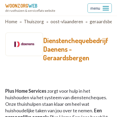
WOONZORG
WEB
menu
dé rusthuizen & serviceflats website
Breadcrumb
Home
Thuiszorg
oost-vlaanderen
geraardsberg
Dienstenchequebedrijf
Daenens -
Geraardsbergen
Plus Home Services
zorgt voor hulp in het
huishouden via het systeem van dienstencheques.
Onze thuishulpen staan klaar om heel wat
huishoudelijke taken van jou over te nemen.
Een
persoonlijke aanpak:
Plus Home Services beschikt