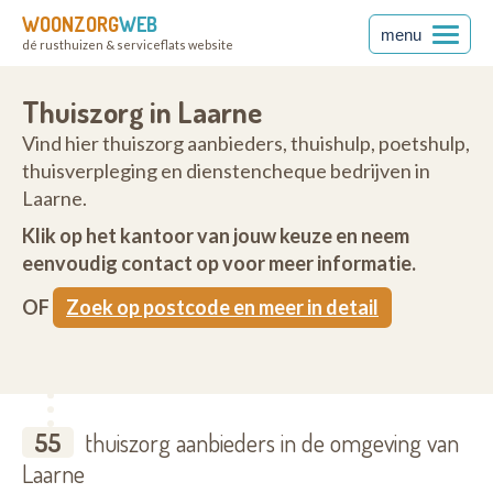
WOONZORG
WEB
menu
dé rusthuizen & serviceflats website
Thuiszorg in Laarne
Vind hier thuiszorg aanbieders, thuishulp, poetshulp,
thuisverpleging en dienstencheque bedrijven in
Laarne.
Klik op het kantoor van jouw keuze en neem
eenvoudig contact op voor meer informatie.
OF
Zoek op postcode en meer in detail
55
thuiszorg aanbieders in de omgeving van
Laarne