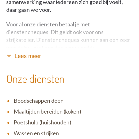
samenwerking waar iedereen zich goed bij voelt,
daar gaan we voor.
Voor al onze diensten betaal je met
dienstencheques. Dit geldt ook voor ons
strijkatelier. Dienstencheques kunnen aan een zeer
voordelig tarief worden aangekocht:
Lees meer
Vlaanderen: Slechts 7,20 euro voor één uur
hulp in het huishouden.
Onze diensten
Brussel: Slechts 7,65 euro voor één uur hulp in
het huishouden.
Wallonië: 8,10 euro voor één uur hulp in het
Boodschappen doen
huishouden.
Maaltijden bereiden (koken)
Daarnaast focussen we ons op de continue
Poetshulp (huishouden)
verbetering van onze diensten. Zo kunnen onze
Wassen en strijken
huishoudhulpen rekenen op jobcoaches en gerichte