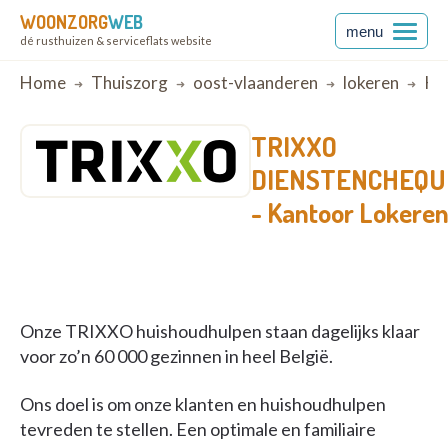
WOONZORG
WEB
menu
dé rusthuizen & serviceflats website
Breadcrumb
Home
Thuiszorg
oost-vlaanderen
lokeren
Kan
TRIXXO
DIENSTENCHEQU
-
Kantoor Lokere
Onze TRIXXO huishoudhulpen staan dagelijks klaar
voor zo’n 60 000 gezinnen in heel België.
Ons doel is om onze klanten en huishoudhulpen
tevreden te stellen. Een optimale en familiaire