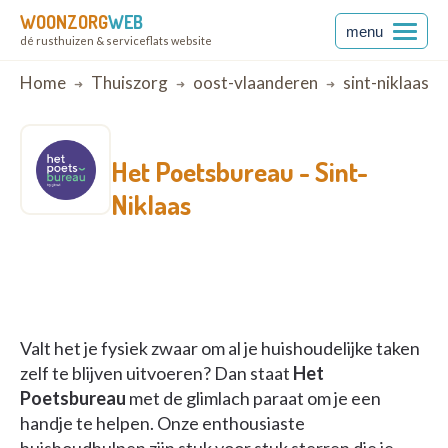
WOONZORG
WEB
menu
dé rusthuizen & serviceflats website
Breadcrumb
Home
Thuiszorg
oost-vlaanderen
sint-niklaas
Het Poetsbureau -
Sint-
Niklaas
Valt het je fysiek zwaar om al je huishoudelijke taken
zelf te blijven uitvoeren? Dan staat
Het
Poetsbureau
met de glimlach paraat om je een
handje te helpen. Onze enthousiaste