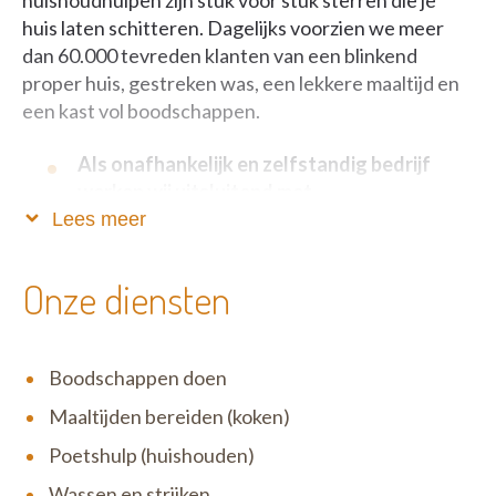
huishoudhulpen zijn stuk voor stuk sterren die je
huis laten schitteren. Dagelijks voorzien we meer
dan 60.000 tevreden klanten van een blinkend
proper huis, gestreken was, een lekkere maaltijd en
een kast vol boodschappen.
Als onafhankelijk en zelfstandig bedrijf
werken wij uitsluitend met
dienstencheques.
Lees meer
Zo blijft onze service betaalbaar, fiscaal voordelig én
Onze diensten
verloopt alles volkomen legaal. Het motto van Het
Poetsbureau is niet voor niets ‘Anders en beter’: wij
zijn één grote familie waar open communicatie,
Boodschappen doen
eerlijkheid en respect uiterst belangrijk zijn. Wij zijn
erg menselijk en tegelijk zeer correct in ons doen en
Maaltijden bereiden (koken)
laten. Zowel ten opzichte van onze klanten als onze
Poetshulp (huishouden)
medewerkers.
Wassen en strijken