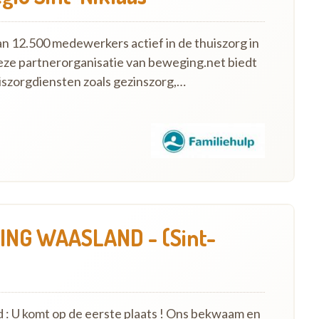
an 12.500 medewerkers actief in de thuiszorg in
eze partnerorganisatie van beweging.net biedt
szorgdiensten zoals gezinszorg,…
NG WAASLAND - (Sint-
 : U komt op de eerste plaats ! Ons bekwaam en