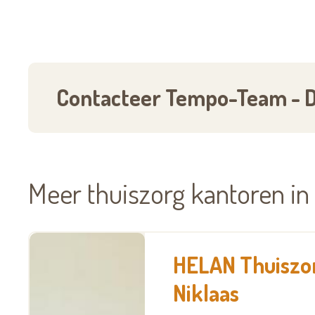
Jouw voordelen als huishoudhulp :
Vast contract
Werk in je buurt
Contacteer Tempo-Team - D
Een goed loon met correcte uitbetalin
Gratis opleidingen
Werkkledij
Meer thuiszorg kantoren in
Hospitalisatieverzekering
Childcare
Teamdeals
HELAN Thuiszor
Niklaas