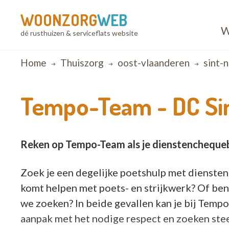
WOONZORG
WEB
W
dé rusthuizen & serviceflats website
Breadcrumb
Home
Thuiszorg
oost-vlaanderen
sint-n
Tempo-Team -
DC Si
Reken op Tempo-Team als je dienstenchequeb
Zoek je een degelijke poetshulp met diensten
komt helpen met poets- en strijkwerk? Of be
we zoeken? In beide gevallen kan je bij Temp
aanpak met het nodige respect en zoeken ste