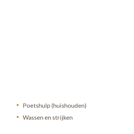
een werknemer van een erkende onderneming zoals
ij een particulier of privépersoon uit te voeren.
es biedt jou als particulier of werknemer tal van
Poetshulp (huishouden)
na fiscale aftrek) !
allen
Wassen en strijken
iële schade tijdens zijn/haar werk bij je thuis