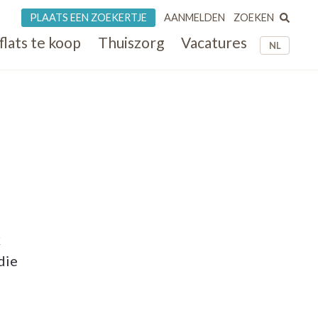
ZOEKEN
PLAATS EEN ZOEKERTJE
AANMELDEN
flats te koop
Thuiszorg
Vacatures
NL
k
die