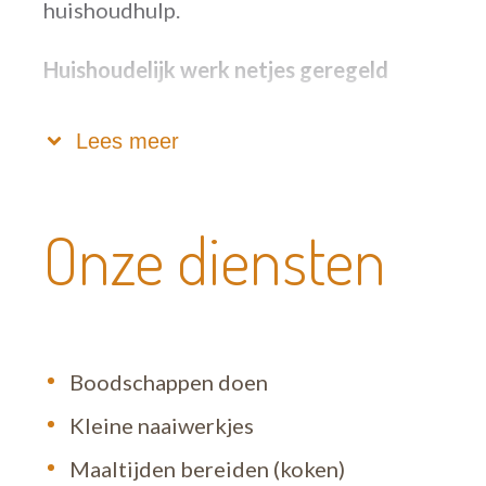
huishoudhulp.
Huishoudelijk werk netjes geregeld
De dienstencheque is een betaalmiddel om 
Lees meer
Tempo-Team te betalen om huishoudelijk werk b
Het gesubsidieerde systeem van dienstenchequ
voordelen. Wij regelen alles voor jou.
Onze diensten
Jouw voordelen als particulier :
Meer tijd voor jezelf en je gezin
Boodschappen doen
Maar 9 euro per gepresteerd uur ( 6,30€ 
Je poetshulp is verzekerd tegen ongev
Kleine naaiwerkjes
Jij bent verzekerd tegen eventuele mater
Maaltijden bereiden (koken)