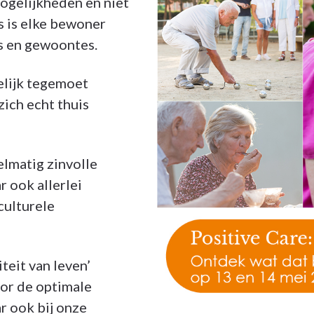
ogelijkheden en niet
s is elke bewoner
ns en gewoontes.
elijk tegemoet
ich echt thuis
lmatig zinvolle
r ook allerlei
culturele
teit van leven’
oor de optimale
r ook bij onze