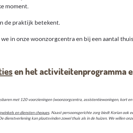
eke moment.
n de praktijk betekent.
 we in onze woonzorgcentra en bij een aantal thui
ties
en het activiteitenprogramma en 
tsbaren met 120 voorzieningen (woonzorgcentra, assistentiewoningen, kort en he
orgwinkels en diensten cheques
. Naast persoonsgerichte zorg biedt Korian ook 
De dienstverlening kan plaatsvinden zowel thuis als in de huizen. We willen onz