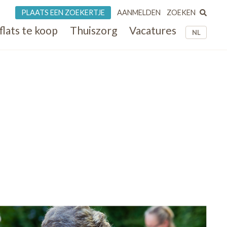
ZOEKEN
PLAATS EEN ZOEKERTJE
AANMELDEN
flats te koop
Thuiszorg
Vacatures
NL