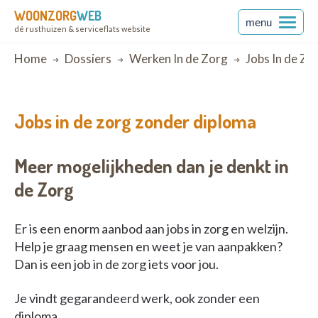
WOONZORG
WEB
menu
dé rusthuizen & serviceflats website
Breadcrumb
Home
Dossiers
Werken In de Zorg
Jobs In de Zo
Jobs in de zorg zonder diploma
Meer mogelijkheden dan je denkt in
de Zorg
Er is een enorm aanbod aan jobs in zorg en welzijn.
Help je graag mensen en weet je van aanpakken?
Dan is een job in de zorg iets voor jou.
Je vindt gegarandeerd werk, ook zonder een
diploma.