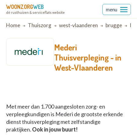
WOONZORG
WEB
menu
dé rusthuizen & serviceflats website
Breadcrumb
Home
Thuiszorg
west-vlaanderen
brugge
In 
Mederi
Thuisverpleging -
in
West-Vlaanderen
Met meer dan 1.700 aangesloten zorg- en
verpleegkundigen is Mederi de grootste erkende
dienst thuisverpleging met zelfstandige
praktijken.
Ook in jouw buurt!