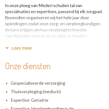
In onze ploeg van Mederi schuilen tal van
specialisaties en expertises, passend bij elk zorgpad.
Bovendien organiseren wij het hele jaar door
opleidingen zodat onze zorg- en verpleegkundigen
de kans krijgen om hun verpleegtechnische
vaardigheden steeds up-to-date te houden.
Om kwaliteit te kunnen garanderen hebben we het
Lees meer
Mederi-kwaliteitslabel in het leven geroepen. Met
dit kwaliteitslabel kunnen we aan de hand van
Onze diensten
duidelijke verwachtingen en afspraken goede
samenwerkingen afsluiten met lokale praktijken. Zo
komt niemand voor verrassingen te staan.
Gespecialiseerde verzorging
Neem gerust contact op. Wij helpen jou graag
Thuisverpleging (medisch)
verder!
Expertise: Geriatrie
Expertise: Verpleegkundige in de