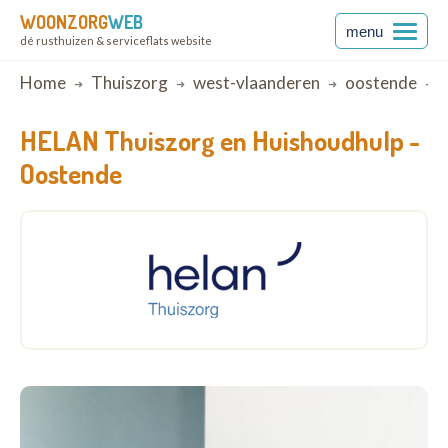
WOONZORG
WEB
menu
dé rusthuizen & serviceflats website
Breadcrumb
Home
Thuiszorg
west-vlaanderen
oostende
HELAN Thuiszorg en Huishoudhulp -
Oostende