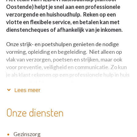
Oostende) helpt je snel aan een professionele
verzorgende en huishoudhulp. Reken op een
vlotte en flexibele service, en betalen kan met
dienstencheques of afhankelijk van je inkomen.
Onze strijk- en poetshulpen genieten de nodige
vorming, opleiding en begeleiding. Niet alleen op
vlak van verzorgen, poetsen en strijken, maar ook
voor preventie, veiligheid en communicatie. Zo kun
je als klant rekenen op een professionele hulp in huis
waarmee het fijn samenwerken is.
Lees meer
Heb je nood aan tijdelijke, langdurige of
blijvende zorg? Wij komen bij je thuis op die
Onze diensten
momenten waar extra hulp meer dan welkom is. Ook
ondersteunen we je als je zorg draagt voor iemand
anders. Onze verzorgenden geven je graag de hulp
Gezinszorg
die je nodig hebt! Voor Helan staat het comfort van