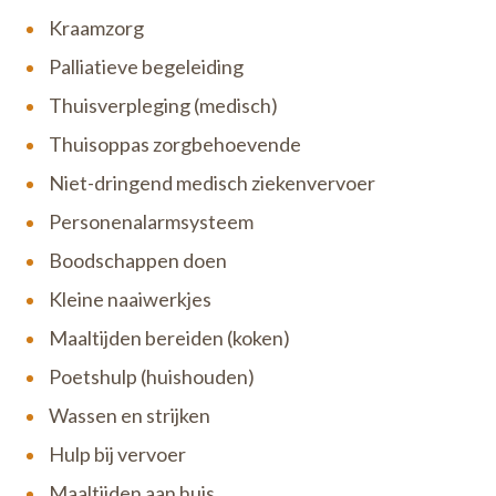
de patiënt steeds centraal. Daarom kunnen we snel
Kraamzorg
professionele verpleging bij je thuis regelen.
Palliatieve begeleiding
Thuisverpleging (medisch)
Thuisoppas zorgbehoevende
Niet-dringend medisch ziekenvervoer
Personenalarmsysteem
Boodschappen doen
Kleine naaiwerkjes
Maaltijden bereiden (koken)
Poetshulp (huishouden)
Wassen en strijken
Hulp bij vervoer
Maaltijden aan huis