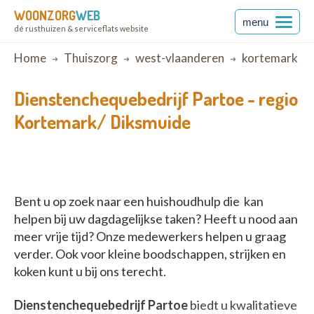
WOONZORG
WEB
menu
dé rusthuizen & serviceflats website
Breadcrumb
Home
Thuiszorg
west-vlaanderen
kortemark
Dienstenchequebedrijf Partoe -
regio
Kortemark/ Diksmuide
Bent u op zoek naar een huishoudhulp die kan
helpen bij uw dagdagelijkse taken? Heeft u nood aan
meer vrije tijd? Onze medewerkers helpen u graag
verder. Ook voor kleine boodschappen, strijken en
koken kunt u bij ons terecht.
Dienstenchequebedrijf Partoe
biedt u kwalitatieve