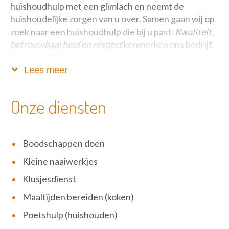
huishoudhulp met een glimlach en neemt de
huishoudelijke zorgen van u over. Samen gaan wij op
zoek naar een huishoudhulp die bij u past.
Kwaliteit,
betrouwbaarheid en respect
kenmerken ons bedrijf.
Daarnaast bieden wij u een snelle en correcte
service aan.
Lees meer
Via dienstencheques - die voor u ook fiscaal
Onze diensten
aftrekbaar en dus voordelig zijn - betaalt u onze
diensten. U betaalt bij ons geen (administratieve)
kosten bovenop de prijs van de dienstencheques!
Boodschappen doen
U kunt terecht bij de coördinator met al uw vragen
Kleine naaiwerkjes
of opmerkingen. Voor meer vrijblijvende informatie
Klusjesdienst
kunt u telefonisch
051/65 01 85
of per mail,
dienstencheques@godtsvelde.be
steeds contact
Maaltijden bereiden (koken)
met ons opnemen.
Poetshulp (huishouden)