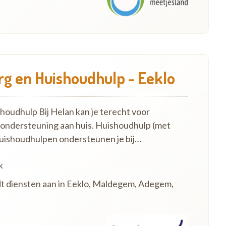
g en Huishoudhulp - Eeklo
oudhulp Bij Helan kan je terecht voor
 ondersteuning aan huis. Huishoudhulp (met
uishoudhulpen ondersteunen je bij…
k
dt diensten aan in Eeklo, Maldegem, Adegem,