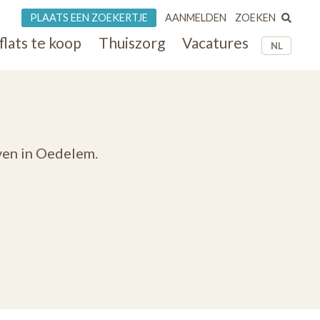
ZOEKEN
PLAATS EEN ZOEKERTJE
AANMELDEN
flats te koop
Thuiszorg
Vacatures
NL
jven in Oedelem.