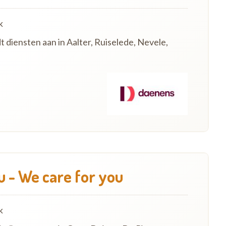
k
t diensten aan in Aalter, Ruiselede, Nevele,
u - We care for you
k