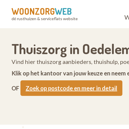
WOONZORG
WEB
W
dé rusthuizen & serviceflats website
Thuiszorg in Oedele
Vind hier thuiszorg aanbieders, thuishulp, p
Klik op het kantoor van jouw keuze en neem 
OF
Zoek op postcode en meer in detail