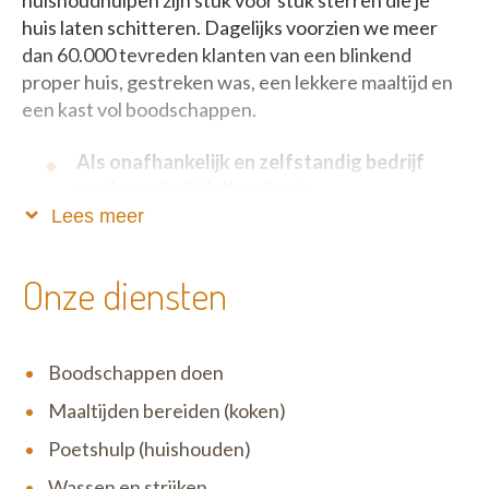
huishoudhulpen zijn stuk voor stuk sterren die je
huis laten schitteren. Dagelijks voorzien we meer
dan 60.000 tevreden klanten van een blinkend
proper huis, gestreken was, een lekkere maaltijd en
een kast vol boodschappen.
Als onafhankelijk en zelfstandig bedrijf
werken wij uitsluitend met
dienstencheques.
Lees meer
Zo blijft onze service betaalbaar, fiscaal voordelig én
Onze diensten
verloopt alles volkomen legaal. Het motto van Het
Poetsbureau is niet voor niets ‘Anders en beter’: wij
zijn één grote familie waar open communicatie,
Boodschappen doen
eerlijkheid en respect uiterst belangrijk zijn. Wij zijn
erg menselijk en tegelijk zeer correct in ons doen en
Maaltijden bereiden (koken)
laten. Zowel ten opzichte van onze klanten als onze
Poetshulp (huishouden)
medewerkers.
Wassen en strijken