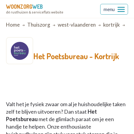
WOONZORG
WEB
menu
dé rusthuizen & serviceflats website
Breadcrumb
Home
Thuiszorg
west-vlaanderen
kortrijk
Kor
Het Poetsbureau -
Kortrijk
Valt het je fysiek zwaar om al je huishoudelijke taken
zelf te blijven uitvoeren? Dan staat
Het
Poetsbureau
met de glimlach paraat om je een
handje te helpen. Onze enthousiaste