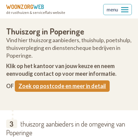
WOONZORG
WEB
menu
dé rusthuizen & serviceflats website
Thuiszorg in Poperinge
Vind hier thuiszorg aanbieders, thuishulp, poetshulp,
thuisverpleging en dienstencheque bedrijven in
Poperinge.
Klik op het kantoor van jouw keuze en neem
eenvoudig contact op voor meer informatie.
OF
Zoek op postcode en meer in detail
3
thuiszorg aanbieders in de omgeving van
Poperinge