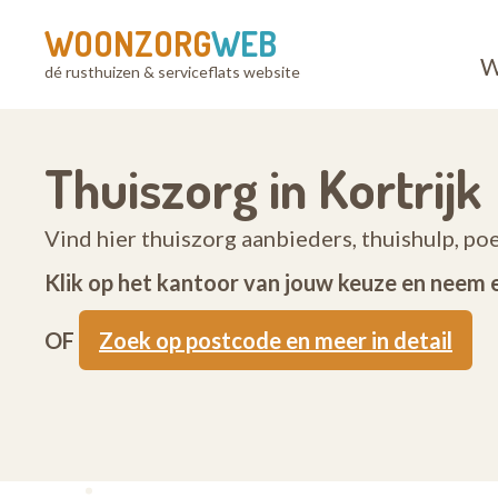
WOONZORG
WEB
W
dé rusthuizen & serviceflats website
Thuiszorg in Kortrijk
Vind hier thuiszorg aanbieders, thuishulp, po
Klik op het kantoor van jouw keuze en neem 
OF
Zoek op postcode en meer in detail