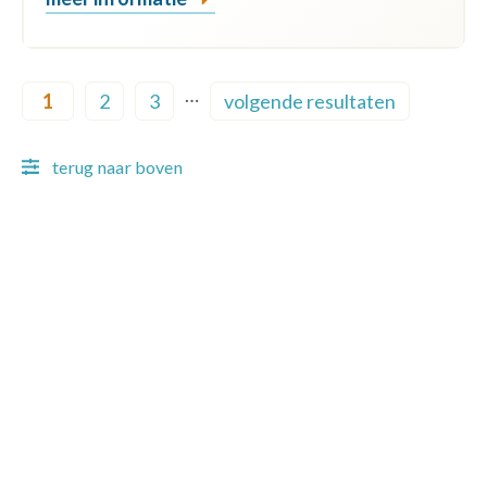
Pagination
…
1
2
3
volgende resultaten
Current page
Page
Page
Next page
terug naar boven