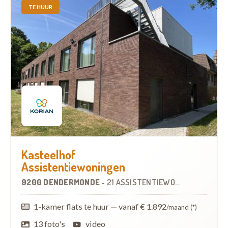
TE HUUR
Kasteelhof
Assistentiewoningen
9200 DENDERMONDE
-
21 ASSISTENTIEWONINGEN
1-kamer flats te huur
—
vanaf € 1.892
/maand (*)
13 foto's
video