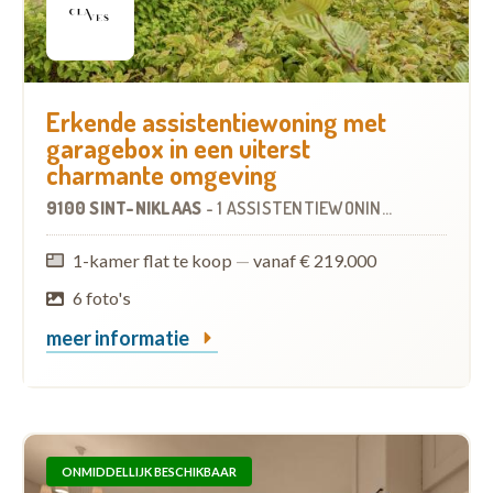
Erkende assistentiewoning met
garagebox in een uiterst
charmante omgeving
9100 SINT-NIKLAAS
-
1 ASSISTENTIEWONING
1-kamer flat te koop
—
vanaf € 219.000
6 foto's
meer informatie
ONMIDDELLIJK BESCHIKBAAR