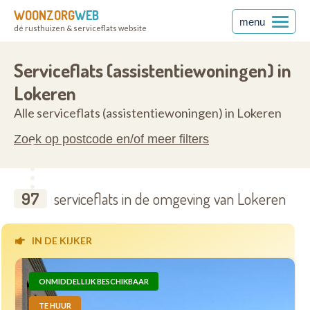
WOONZORG
WEB
menu
dé rusthuizen & serviceflats website
anderen
9160
Serviceflats (assistentiewoningen) in
Lokeren
Alle serviceflats (assistentiewoningen) in Lokeren
Zoek op postcode en/of meer filters
97
serviceflats in de omgeving van Lokeren
IN DE KIJKER
ONMIDDELLIJK BESCHIKBAAR
TE HUUR