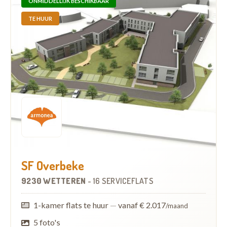
ONMIDDELLIJK BESCHIKBAAR
TE HUUR
SF Overbeke
9230 WETTEREN
-
16 SERVICEFLATS
1-kamer flats te huur
—
vanaf € 2.017
/maand
5 foto's