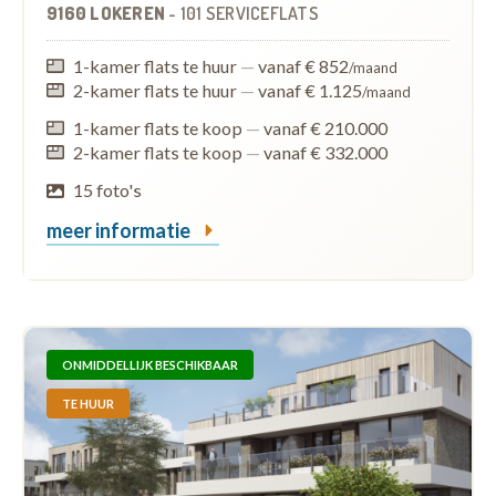
9160 LOKEREN
-
101 SERVICEFLATS
1-kamer flats te huur
—
vanaf € 852
/maand
2-kamer flats te huur
—
vanaf € 1.125
/maand
1-kamer flats te koop
—
vanaf € 210.000
2-kamer flats te koop
—
vanaf € 332.000
15 foto's
meer informatie
ONMIDDELLIJK BESCHIKBAAR
TE HUUR