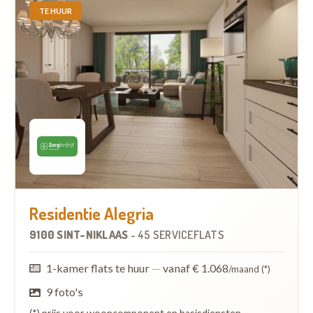
TE HUUR
Residentie Alegria
9100 SINT-NIKLAAS
-
45 SERVICEFLATS
1-kamer flats te huur
—
vanaf € 1.068
/maand (*)
9 foto's