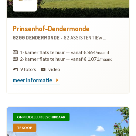
Prinsenhof-Dendermonde
9200 DENDERMONDE
-
82 ASSISTENTIEWONINGEN
1-kamer flats te huur
—
vanaf € 864
/maand
2-kamer flats te huur
—
vanaf € 1.071
/maand
9 foto's
video
meer informatie
ONMIDDELLIJK BESCHIKBAAR
TE KOOP