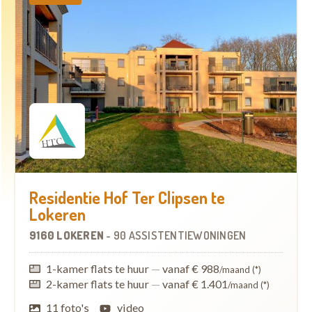
Residentie Hof Ter Clipsen te
Lokeren
9160 LOKEREN
-
90 ASSISTENTIEWONINGEN
1-kamer flats te huur
—
vanaf € 988
/maand (*)
2-kamer flats te huur
—
vanaf € 1.401
/maand (*)
11 foto's
video