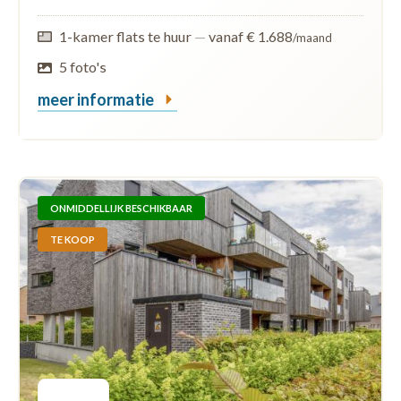
1-kamer flats te huur
—
vanaf € 1.688
/maand
5 foto's
meer informatie
ONMIDDELLIJK BESCHIKBAAR
TE KOOP