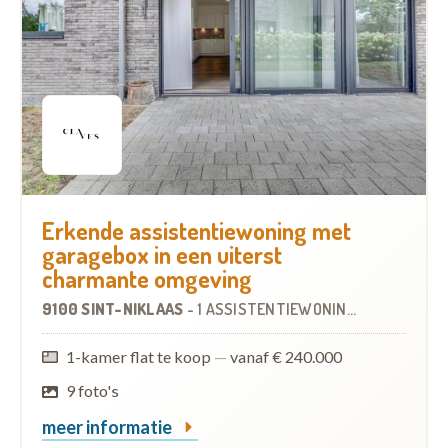
Erkende assistentiewoning met
garagebox in een uiterst
charmante omgeving
9100 SINT-NIKLAAS
-
1 ASSISTENTIEWONING
1-kamer flat te koop
—
vanaf € 240.000
9 foto's
meer informatie