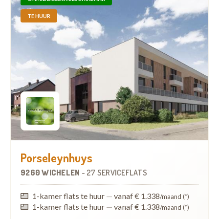
TE HUUR
Porseleynhuys
9260 WICHELEN
-
27 SERVICEFLATS
1-kamer flats te huur
—
vanaf € 1.338
/maand (*)
1-kamer flats te huur
—
vanaf € 1.338
/maand (*)