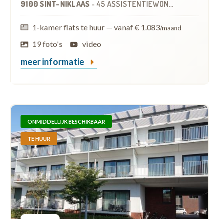
9100 SINT-NIKLAAS
-
45 ASSISTENTIEWONINGEN
1-kamer flats te huur
—
vanaf € 1.083
/maand
19 foto's
video
meer informatie
ONMIDDELLIJK BESCHIKBAAR
TE HUUR