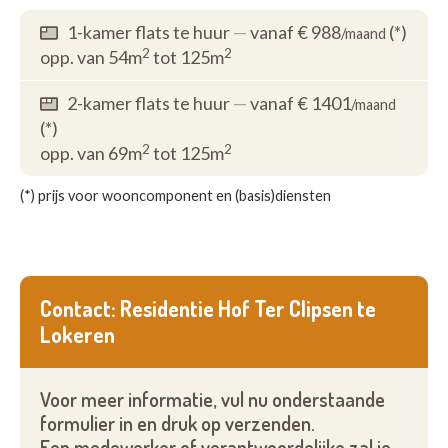
1-kamer flats te huur
—
vanaf € 988
(*)
/maand
2
2
opp. van 54m
tot 125m
2-kamer flats te huur
—
vanaf € 1401
/maand
(*)
2
2
opp. van 69m
tot 125m
(*) prijs voor wooncomponent en (basis)diensten
Contact: Residentie Hof Ter Clipsen te
Lokeren
Voor meer informatie, vul nu onderstaande
formulier in en druk op verzenden.
Een medewerker of verantwoordelijke zal je