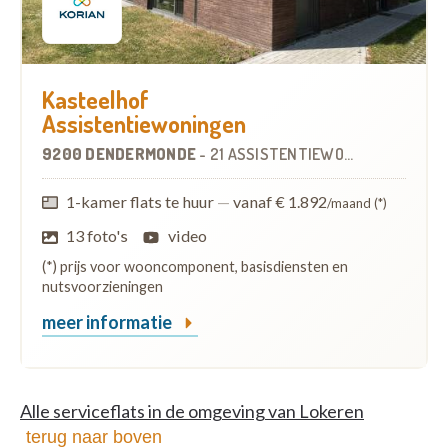
Kasteelhof
Assistentiewoningen
9200 DENDERMONDE
-
21 ASSISTENTIEWONINGEN
OP
10.
1-kamer flats te huur
—
vanaf € 1.892
/maand (*)
13 foto's
video
(*) prijs voor wooncomponent, basisdiensten en
nutsvoorzieningen
meer informatie
Alle serviceflats in de omgeving van Lokeren
terug naar boven