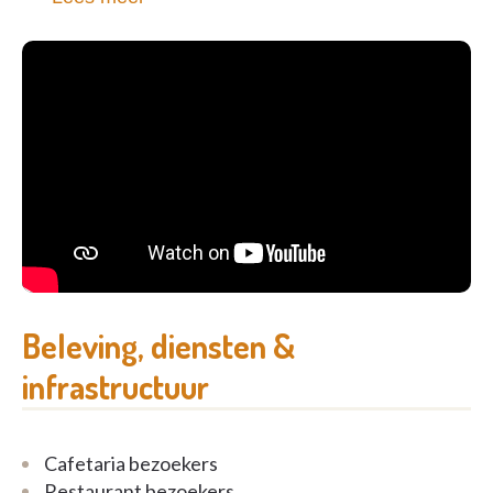
biljart
boogschietstand
...
Beleving, diensten &
infrastructuur
Cafetaria bezoekers
Restaurant bezoekers