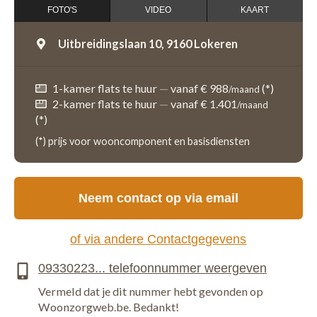
FOTO'S
VIDEO
KAART
Uitbreidingslaan 10,
9160 Lokeren
1-kamer flats te huur
—
vanaf € 988
(*)
/maand
2-kamer flats te huur
—
vanaf € 1.401
/maand
(*)
(*) prijs voor wooncomponent en basisdiensten
Neem contact op via email
of via andere Contactgegevens
Vermeld dat je dit nummer hebt gevonden op
Woonzorgweb.be. Bedankt!