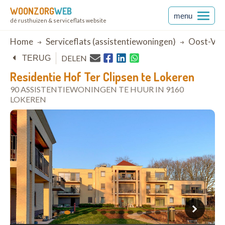
WOONZORG
WEB
menu
dé rusthuizen & serviceflats website
Breadcrumb
Home
Serviceflats (assistentiewoningen)
Oost-Vla
DELEN
TERUG
Residentie Hof Ter Clipsen te Lokeren
90 ASSISTENTIEWONINGEN TE HUUR IN 9160
LOKEREN
open in Google Maps
1
2
3
4
5
6
7
8
9
10
11