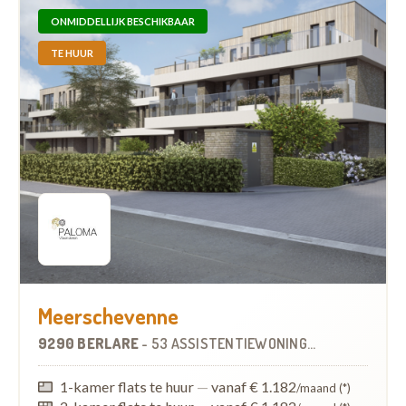
ONMIDDELLIJK BESCHIKBAAR
TE HUUR
Meerschevenne
9290 BERLARE
-
53 ASSISTENTIEWONINGEN
OP
10.5 KM
1-kamer flats te huur
—
vanaf € 1.182
/maand (*)