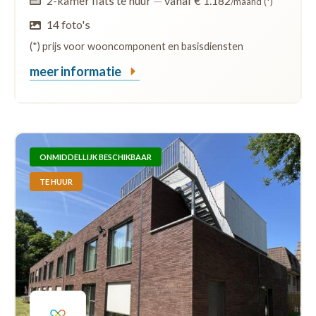
2-kamer flats te huur
—
vanaf € 1.182
/maand (*)
14 foto's
(*) prijs voor wooncomponent en basisdiensten
meer informatie
ONMIDDELLIJK BESCHIKBAAR
TE HUUR