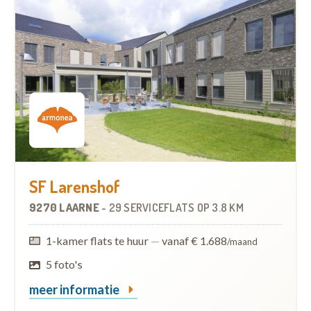
SF Larenshof
9270 LAARNE
-
29 SERVICEFLATS
OP
3.8 KM
1-kamer flats te huur
—
vanaf € 1.688
/maand
5 foto's
meer informatie