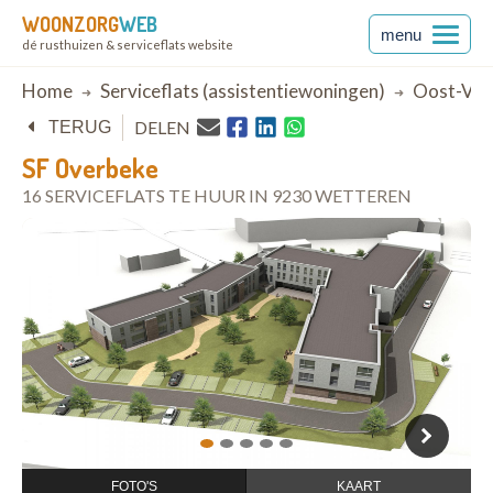
WOONZORG
WEB
menu
dé rusthuizen & serviceflats website
Breadcrumb
Home
Serviceflats (assistentiewoningen)
Oost-Vla
DELEN
TERUG
SF Overbeke
16 SERVICEFLATS TE HUUR IN 9230 WETTEREN
open in Google Maps
1
2
3
4
5
FOTO'S
KAART