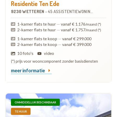
Residentie Ten Ede
9230 WETTEREN
-
45 ASSISTENTIEWONINGEN
OP
2.2 KM
1-kamer flats te huur
—
vanaf € 1.176
/maand (*)
2-kamer flats te huur
—
vanaf € 1.757
/maand (*)
1-kamer flats te koop
—
vanaf € 299.000
2-kamer flats te koop
—
vanaf € 399.000
10 foto's
video
(*) prijs voor wooncomponent zonder basisdiensten
meer informatie
ONMIDDELLIJK BESCHIKBAAR
TE HUUR