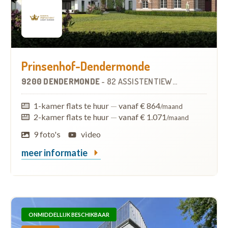
Prinsenhof-Dendermonde
9200 DENDERMONDE
-
82 ASSISTENTIEWONINGEN
OP
1-kamer flats te huur
—
vanaf € 864
/maand
2-kamer flats te huur
—
vanaf € 1.071
/maand
9 foto's
video
meer informatie
ONMIDDELLIJK BESCHIKBAAR