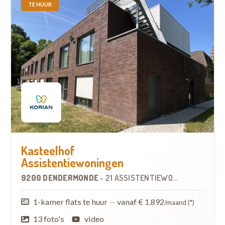
TE HUUR
Kasteelhof
Assistentiewoningen
9200 DENDERMONDE
-
21 ASSISTENTIEWONINGEN
OP
2.1
1-kamer flats te huur
—
vanaf € 1.892
/maand (*)
13 foto's
video