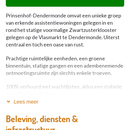
Prinsenhof-Dendermonde omvat een unieke groep
van erkende assistentiewoningen gelegen in en
rond het statige voormalige Zwartzusterklooster
gelegen op de Vlasmarkt te Dendermonde. Uiterst
centraal en toch een oase van rust.
Prachtige ruimtelijke eenheden, een groene
binnentuin, statige gangen en een adembenemende
ontmoetingsruimte zijn slechts enkele troeven.
100% verhuurd met wachtlijsten, aldus een stabiele
en veilige investering.
Lees meer
Maak vandaag een afspraak voor een volstrekt
vrijblijvende rondleiding ter plaatse.
Beleving, diensten &
infrastructuur