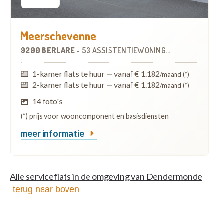
Meerschevenne
9290 BERLARE
-
53 ASSISTENTIEWONINGEN
OP
7.6 KM
1-kamer flats te huur
—
vanaf € 1.182
/maand (*)
2-kamer flats te huur
—
vanaf € 1.182
/maand (*)
14 foto's
(*) prijs voor wooncomponent en basisdiensten
meer informatie
Alle serviceflats in de omgeving van Dendermonde
terug naar boven