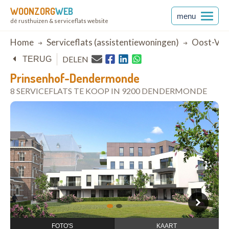
WOONZORG
WEB
menu
dé rusthuizen & serviceflats website
Breadcrumb
Home
Serviceflats (assistentiewoningen)
Oost-Vla
DELEN
TERUG
Prinsenhof-Dendermonde
8 SERVICEFLATS TE KOOP IN 9200 DENDERMONDE
open in Google Maps
1
2
FOTO'S
KAART