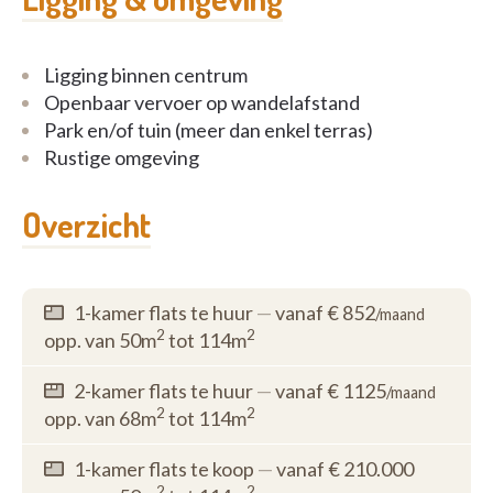
Ligging binnen centrum
Openbaar vervoer op wandelafstand
Park en/of tuin (meer dan enkel terras)
Rustige omgeving
Overzicht
1-kamer flats te huur
—
vanaf € 852
/maand
2
2
opp. van 50m
tot 114m
2-kamer flats te huur
—
vanaf € 1125
/maand
2
2
opp. van 68m
tot 114m
1-kamer flats te koop
—
vanaf € 210.000
2
2