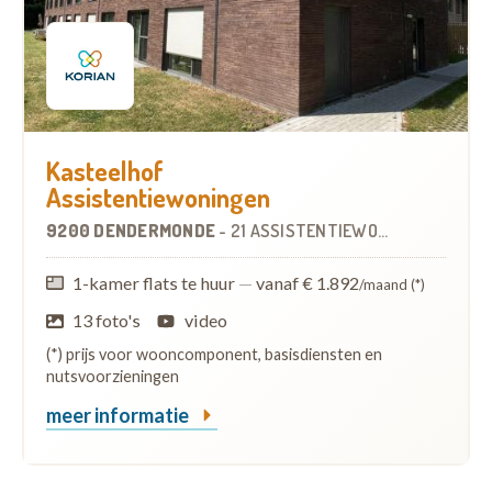
Kasteelhof
Assistentiewoningen
9200 DENDERMONDE
-
21 ASSISTENTIEWONINGEN
OP
10.
1-kamer flats te huur
—
vanaf € 1.892
/maand (*)
13 foto's
video
(*) prijs voor wooncomponent, basisdiensten en
nutsvoorzieningen
meer informatie