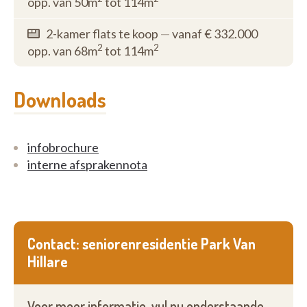
opp. van 50m
tot 114m
2-kamer flats te koop
—
vanaf € 332.000
2
2
opp. van 68m
tot 114m
Downloads
infobrochure
interne afsprakennota
Contact: seniorenresidentie Park Van
Hillare
Voor meer informatie, vul nu onderstaande