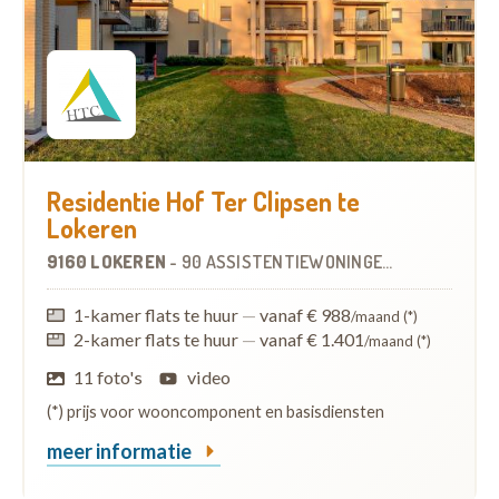
Residentie Hof Ter Clipsen te
Lokeren
9160 LOKEREN
-
90 ASSISTENTIEWONINGEN
OP
2.9 KM
1-kamer flats te huur
—
vanaf € 988
/maand (*)
2-kamer flats te huur
—
vanaf € 1.401
/maand (*)
11 foto's
video
(*) prijs voor wooncomponent en basisdiensten
meer informatie