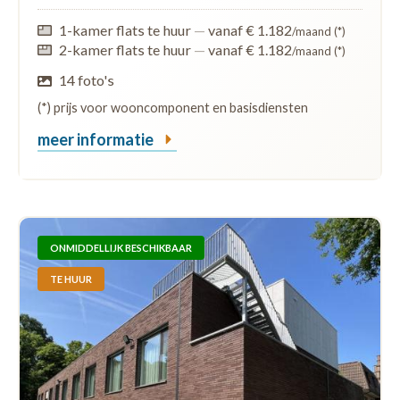
1-kamer flats te huur
—
vanaf € 1.182
/maand (*)
2-kamer flats te huur
—
vanaf € 1.182
/maand (*)
14 foto's
(*) prijs voor wooncomponent en basisdiensten
meer informatie
ONMIDDELLIJK BESCHIKBAAR
TE HUUR