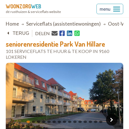
WOONZORG
WEB
menu
dé rusthuizen & serviceflats website
Breadcrumb
Home
Serviceflats (assistentiewoningen)
Oost-Vla
DELEN
TERUG
seniorenresidentie Park Van Hillare
101 SERVICEFLATS TE HUUR & TE KOOP IN 9160
LOKEREN
open in Google Maps
1
2
3
4
5
6
7
8
9
10
11
12
13
14
15