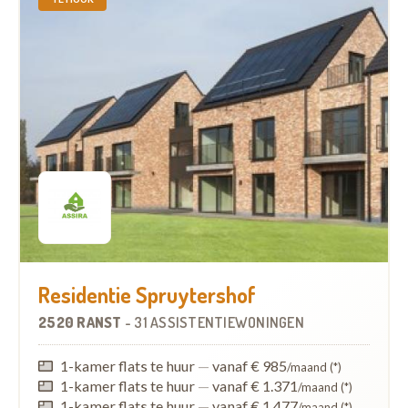
Residentie Spruytershof
2520 RANST
-
31 ASSISTENTIEWONINGEN
1-kamer flats te huur
—
vanaf € 985
/maand (*)
1-kamer flats te huur
—
vanaf € 1.371
/maand (*)
1-kamer flats te huur
—
vanaf € 1.477
/maand (*)