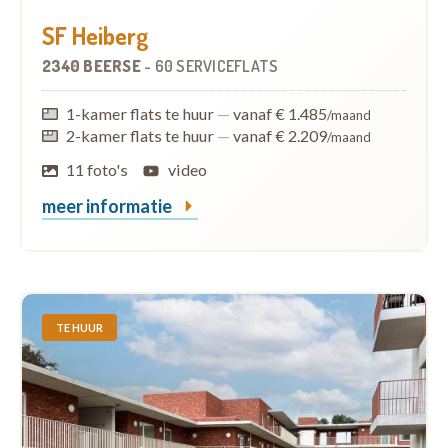
SF Heiberg
2340 BEERSE
-
60 SERVICEFLATS
1-kamer flats te huur
—
vanaf € 1.485
/maand
2-kamer flats te huur
—
vanaf € 2.209
/maand
11 foto's
video
meer informatie
TE HUUR