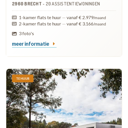
2960 BRECHT
-
20 ASSISTENTIEWONINGEN
1-kamer flats te huur
—
vanaf € 2.979
/maand
2-kamer flats te huur
—
vanaf € 3.166
/maand
3 foto's
meer informatie
TE HUUR