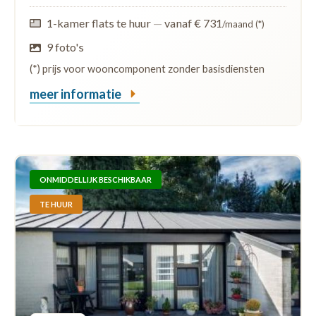
1-kamer flats te huur
—
vanaf € 731
/maand (*)
9 foto's
(*) prijs voor wooncomponent zonder basisdiensten
meer informatie
ONMIDDELLIJK BESCHIKBAAR
TE HUUR