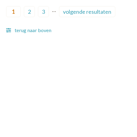
Pagination
…
1
2
3
volgende resultaten
Current page
Page
Page
Next page
terug naar boven