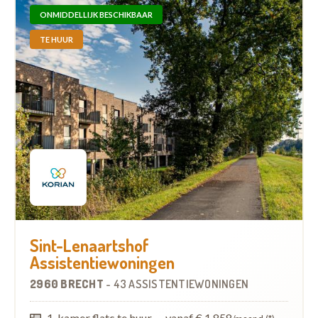
ONMIDDELLIJK BESCHIKBAAR
TE HUUR
Sint-Lenaartshof
Assistentiewoningen
2960 BRECHT
-
43 ASSISTENTIEWONINGEN
1-kamer flats te huur
—
vanaf € 1.858