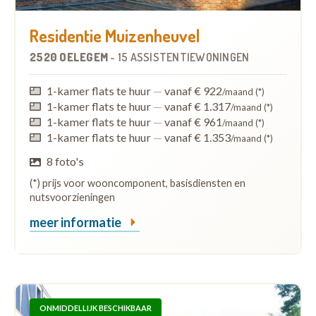
Residentie Muizenheuvel
2520 OELEGEM
-
15 ASSISTENTIEWONINGEN
1-kamer flats te huur
—
vanaf € 922
/maand (*)
1-kamer flats te huur
—
vanaf € 1.317
/maand (*)
1-kamer flats te huur
—
vanaf € 961
/maand (*)
1-kamer flats te huur
—
vanaf € 1.353
/maand (*)
8 foto's
(*) prijs voor wooncomponent, basisdiensten en
nutsvoorzieningen
meer informatie
ONMIDDELLIJK BESCHIKBAAR