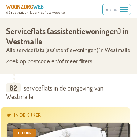
WOONZORG
WEB
menu
dé rusthuizen & serviceflats website
en
2390
Serviceflats (assistentiewoningen) in
Westmalle
Alle serviceflats (assistentiewoningen) in Westmalle
Zoek op postcode en/of meer filters
82
serviceflats in de omgeving van
Westmalle
IN DE KIJKER
TE HUUR