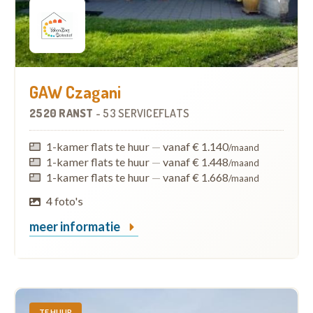
GAW Czagani
2520 RANST
-
53 SERVICEFLATS
1-kamer flats te huur
—
vanaf € 1.140
/maand
1-kamer flats te huur
—
vanaf € 1.448
/maand
1-kamer flats te huur
—
vanaf € 1.668
/maand
4 foto's
meer informatie
TE HUUR