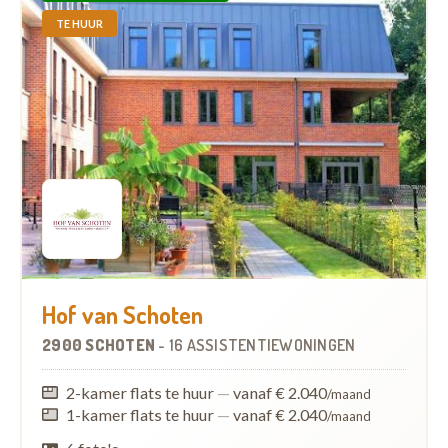
TE HUUR
Hof van Schoten
2900 SCHOTEN
-
16 ASSISTENTIEWONINGEN
2-kamer flats te huur
—
vanaf € 2.040
/maand
1-kamer flats te huur
—
vanaf € 2.040
/maand