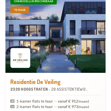
ONMIDDELLIJK BESCHIKBAAR
TE HUUR
Residentie De Veiling
2320 HOOGSTRATEN
-
20 ASSISTENTIEWONINGEN
1-kamer flats te huur
—
vanaf € 912
/maand
2-kamer flats te huur
—
vanaf € 973
/maand