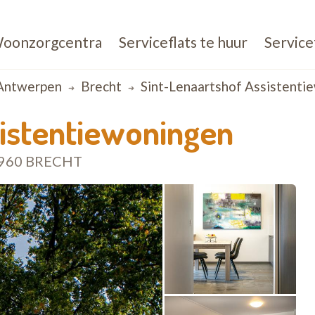
oonzorgcentra
Serviceflats te huur
Service
Antwerpen
Brecht
Sint-Lenaartshof Assistenti
sistentiewoningen
2960 BRECHT