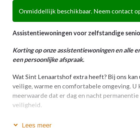
Onmiddellijk beschikbaar. Neem contact op
Assistentiewoningen voor zelfstandige seni
Korting op onze assistentiewoningen en alle e
een persoonlijke afspraak.
Wat Sint Lenaartshof extra heeft? Bij ons kan
veilige, warme en comfortabele omgeving. U k
meerwaarde dat er dag en nacht permanentie i
veiligheid.
U wordt wakker met zicht op het water en besc
Lees meer
maar wordt omringd door andere senioren waar