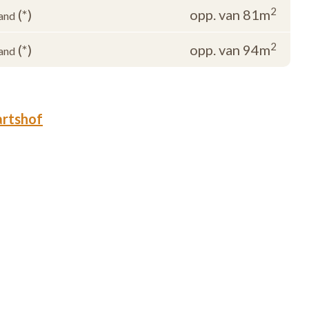
2
(*)
opp. van 81m
and
2
(*)
opp. van 94m
and
artshof