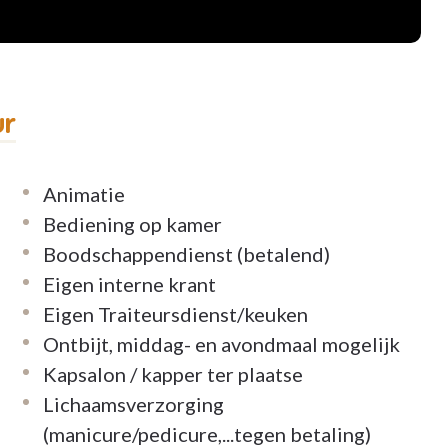
n hebben een terras, enkelen hebben een
os genieten van het zelfstandig wonen. U kiest
ur
mee inbegrepen in de prijs.
iligheid, 1 duw op de knop en hulp is
Animatie
eem, huisdieren zijn toegelaten.
Bediening op kamer
n het flatgebouw: darts, biljart, praatcafé
Boodschappendienst (betalend)
k, …
Eigen interne krant
rum waar je in de namiddag iets kan gaan
Eigen Traiteursdienst/keuken
Ontbijt, middag- en avondmaal mogelijk
at om problemen op te lossen van praktische,
Kapsalon / kapper ter plaatse
Lichaamsverzorging
(manicure/pedicure,...tegen betaling)