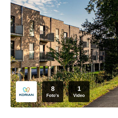
8
1
Foto's
Video