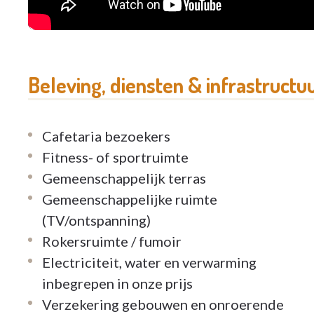
binnenbrengt. De meeste assistentiewoninge
tuintje.
U kan afhankelijk van uw (zorg)noden zorgelo
zelf of u al dan niet extra diensten wil.
Beleving, diensten & infrastructu
Onze klusjesman staat dagelijks voor u klaar, 
Het noodoproepsysteem biedt een vorm van ve
onderweg.
Cafetaria bezoekers
Heeft u een geliefde hond of kat? Geen probl
Fitness- of sportruimte
Er zijn verschillende recreatiemogelijkheden i
Gemeenschappelijk terras
(opgericht door de flatbewoners), bibliothee
Gemeenschappelijke ruimte
Café vlakbij verbonden aan het woonzorgcent
(TV/ontspanning)
drinken of deelnemen aan de activiteiten.
Rokersruimte / fumoir
Woonassistentie die u dagelijks te woord sta
Electriciteit, water en verwarming
administratieve, organisatorische aard, … .
inbegrepen in onze prijs
Verzekering gebouwen en onroerende