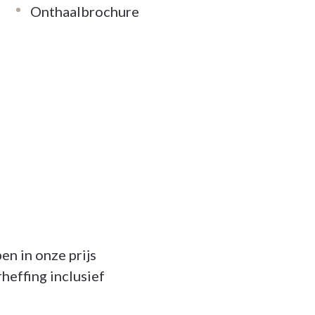
r en vast contact op via bovenstaande
Onthaalbrochure
lenaartshof.be
en in onze prijs
effing inclusief