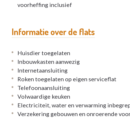
Graag een kijkje komen nemen? Neem dan zeke
voorheffing inclusief
gegevens voor een rondleiding.
Voor meer foto's, zie onze website: www.sint
Informatie over de flats
Huisdier toegelaten
Inbouwkasten aanwezig
Internetaansluiting
Roken toegelaten op eigen serviceflat
Telefoonaansluiting
Volwaardige keuken
Electriciteit, water en verwarming inbegrep
Verzekering gebouwen en onroerende voorh