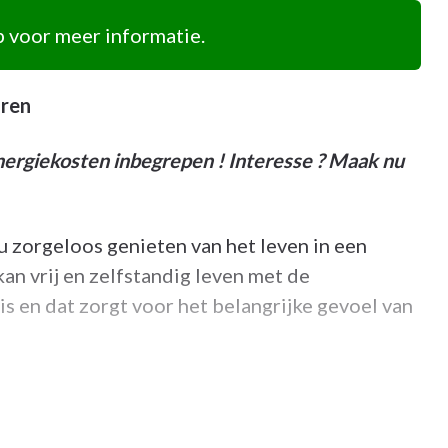
 voor meer informatie.
oren
nergiekosten inbegrepen ! Interesse ? Maak nu
 u zorgeloos genieten van het leven in een
an vrij en zelfstandig leven met de
s en dat zorgt voor het belangrijke gevoel van
hikt over een eigen terras. U bent niet alleen
 u al dan niet een praatje mee kan maken.