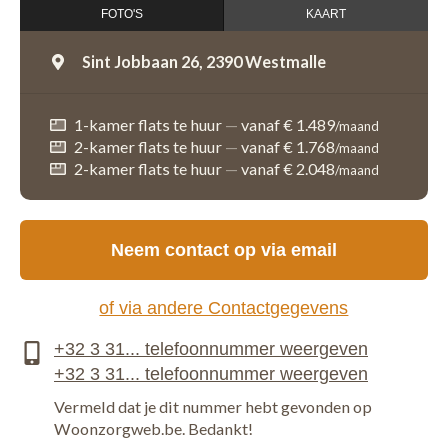
FOTO'S
KAART
Sint Jobbaan 26,
2390 Westmalle
1-kamer flats te huur
—
vanaf € 1.489
/maand
2-kamer flats te huur
—
vanaf € 1.768
/maand
2-kamer flats te huur
—
vanaf € 2.048
/maand
Neem contact op via email
of via andere Contactgegevens
Vermeld dat je dit nummer hebt gevonden op
Woonzorgweb.be. Bedankt!