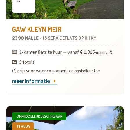
GAW KLEYN MEIR
2390 MALLE
-
18 SERVICEFLATS
OP
0.1 KM
1-kamer flats te huur
—
vanaf € 1.315
/maand (*)
5 foto's
(*) prijs voor wooncomponent en basisdiensten
meer informatie
ONMIDDELLIJK BESCHIKBAAR
TE HUUR