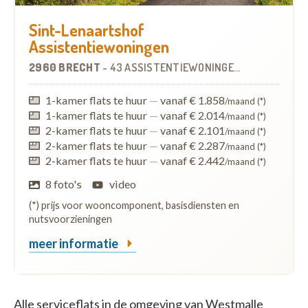
Sint-Lenaartshof
Assistentiewoningen
2960 BRECHT
-
43 ASSISTENTIEWONINGEN
OP
4.6 KM
1-kamer flats te huur
—
vanaf € 1.858
/maand (*)
1-kamer flats te huur
—
vanaf € 2.014
/maand (*)
2-kamer flats te huur
—
vanaf € 2.101
/maand (*)
2-kamer flats te huur
—
vanaf € 2.287
/maand (*)
2-kamer flats te huur
—
vanaf € 2.442
/maand (*)
8 foto's
video
(*) prijs voor wooncomponent, basisdiensten en
nutsvoorzieningen
meer informatie
Alle serviceflats in de omgeving van Westmalle