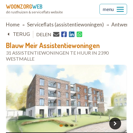
WOONZORG
WEB
menu
dé rusthuizen & serviceflats website
Breadcrumb
Home
Serviceflats (assistentiewoningen)
Antwerp
DELEN
TERUG
Blauw Meir Assistentiewoningen
31 ASSISTENTIEWONINGEN TE HUUR IN 2390
WESTMALLE
open in Google Maps
1
2
3