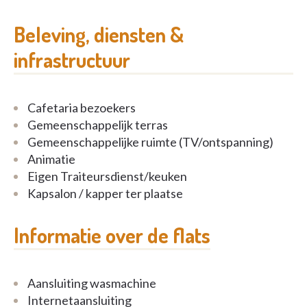
aansluiting van een eigen aangekochte
afwasmachine
Beleving, diensten &
infrastructuur
- rolstoeltoegankelijke badkamer met toilet, lavabo
en inloopdouche
Cafetaria bezoekers
- berging met aansluiting voor een wasmachine en
Gemeenschappelijk terras
de mogelijkheid voor het plaatsen van een
Gemeenschappelijke ruimte (TV/ontspanning)
condensatie-droogkast
Animatie
Eigen Traiteursdienst/keuken
- 1 of 2 slaapkamers
Kapsalon / kapper ter plaatse
- aansluiting TV en internet (geen algemene wifi)
Informatie over de flats
- persoonlijk terras
Aansluiting wasmachine
- brandvertragende gordijnen
Internetaansluiting