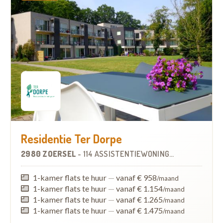
Residentie Ter Dorpe
2980 ZOERSEL
-
114 ASSISTENTIEWONINGEN
OP
4.0 KM
1-kamer flats te huur
—
vanaf € 958
/maand
1-kamer flats te huur
—
vanaf € 1.154
/maand
1-kamer flats te huur
—
vanaf € 1.265
/maand
1-kamer flats te huur
—
vanaf € 1.475
/maand