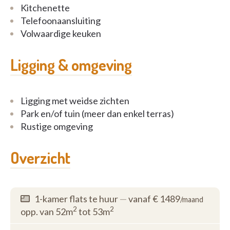
Kitchenette
- oproepsysteem
Telefoonaansluiting
Volwaardige keuken
Er is ook een bergruimte voorzien om een fiets te
kunnen stallen.
Ligging & omgeving
Verder hebben we een feestzaal voorzien die kan
gebruikt worden na reservatie wanneer u iets te
vieren heeft en veel familie of bezoek verwacht.
Ligging met weidse zichten
Park en/of tuin (meer dan enkel terras)
U kan ook gebruik maken van de gezellige zithoeken,
Rustige omgeving
het zonneterras en van de prachtige groene
wandelomgeving.
Overzicht
Neem gerust contact op voor meer informatie!
1-kamer flats te huur
—
vanaf € 1489
/maand
2
2
opp. van 52m
tot 53m