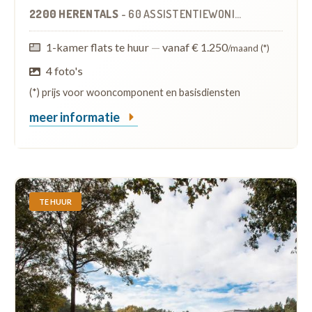
2200 HERENTALS
-
60 ASSISTENTIEWONINGEN
OP
7.0 KM
1-kamer flats te huur
—
vanaf € 1.250
/maand (*)
4 foto's
(*) prijs voor wooncomponent en basisdiensten
meer informatie
TE HUUR