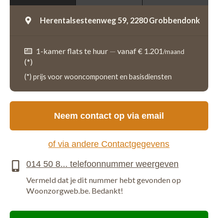
Herentalsesteenweg 59,
2280 Grobbendonk
1-kamer flats te huur
—
vanaf € 1.201
/maand
(*)
(*) prijs voor wooncomponent en basisdiensten
Neem contact op via email
of via andere Contactgegevens
Vermeld dat je dit nummer hebt gevonden op
Woonzorgweb.be. Bedankt!