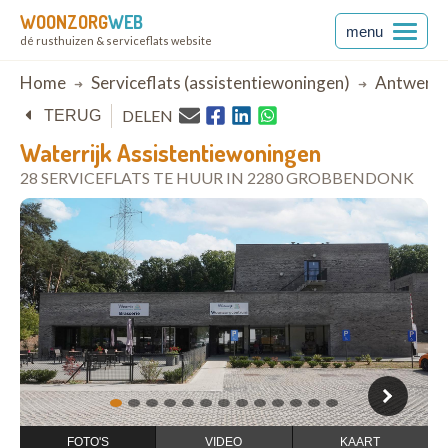
WOONZORG
WEB
menu
dé rusthuizen & serviceflats website
Breadcrumb
Home
Serviceflats (assistentiewoningen)
Antwerp
DELEN
TERUG
Waterrijk Assistentiewoningen
28 SERVICEFLATS TE HUUR IN 2280 GROBBENDONK
open in Google Maps
1
2
3
4
5
6
7
8
9
10
11
12
13
FOTO'S
VIDEO
KAART