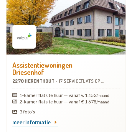
Assistentiewoningen
Driesenhof
2270 HERENTHOUT
-
17 SERVICEFLATS
OP
13.6 KM
1-kamer flats te huur
—
vanaf € 1.153
/maand
2-kamer flats te huur
—
vanaf € 1.678
/maand
3 foto's
meer informatie