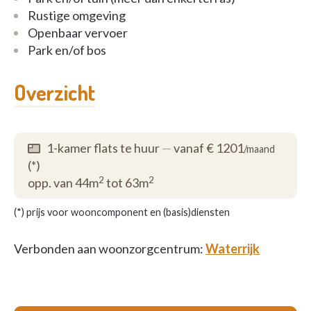
Rustige omgeving
Wie dat wenst, kan gratis deelnemen aan het ruime
Openbaar vervoer
aanbod van activiteiten. Elke dag valt er iets anders
Park en/of bos
te beleven. Elke dag is een nieuwe dag.
Voor meer foto's, zie onze website:
Overzicht
www.waterrijk.be
1-kamer flats te huur
—
vanaf € 1201
/maand
(*)
2
2
opp. van 44m
tot 63m
(*) prijs voor wooncomponent en (basis)diensten
Verbonden aan woonzorgcentrum:
Waterrijk