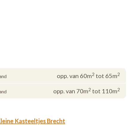
2
2
opp. van 60m
tot 65m
and
2
2
opp. van 70m
tot 110m
and
eine Kasteeltjes Brecht