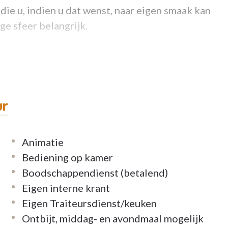
e u, indien u dat wenst, naar eigen smaak kan
ige sfeer belangrijk.
 meegroeien met de zorgvraag:
ur
Animatie
 verhuizen naar een andere voorziening tenzij u
Bediening op kamer
Boodschappendienst (betalend)
Eigen interne krant
.
Eigen Traiteursdienst/keuken
Ontbijt, middag- en avondmaal mogelijk