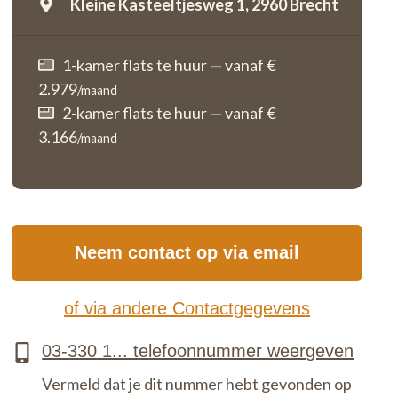
Kleine Kasteeltjesweg 1,
2960 Brecht
1-kamer flats te huur
—
vanaf €
2.979
/maand
2-kamer flats te huur
—
vanaf €
3.166
/maand
Neem contact op via email
of via andere Contactgegevens
Vermeld dat je dit nummer hebt gevonden op