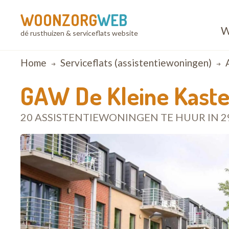
WOONZORG
WEB
W
dé rusthuizen & serviceflats website
Breadcrumb
Home
Serviceflats (assistentiewoningen)
GAW De Kleine Kaste
20 ASSISTENTIEWONINGEN TE HUUR IN 