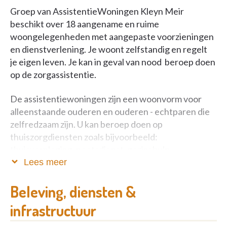
Groep van AssistentieWoningen Kleyn Meir
beschikt over 18 aangename en ruime
woongelegenheden met aangepaste voorzieningen
en dienstverlening. Je woont zelfstandig en regelt
je eigen leven. Je kan in geval van nood beroep doen
op de zorgassistentie.
De assistentiewoningen zijn een woonvorm voor
alleenstaande ouderen en ouderen - echtparen die
zelfredzaam zijn. U kan beroep doen op
thuiszorgdiensten zoals bijvoorbeeld:
thuisverpleging, poetsdienst, gezinshulp,...
Lees meer
Elke assistentiewoning omvat een inkomhal, een
ruime living, slaapkamer met badkamer (douche,
Beleving, diensten &
toilet, wastafel), keuken en bergplaats,
infrastructuur
oproepsysteem met spraak. U beschikt over de
mogelijkheid tot aansluiting van de tv, telefoon,