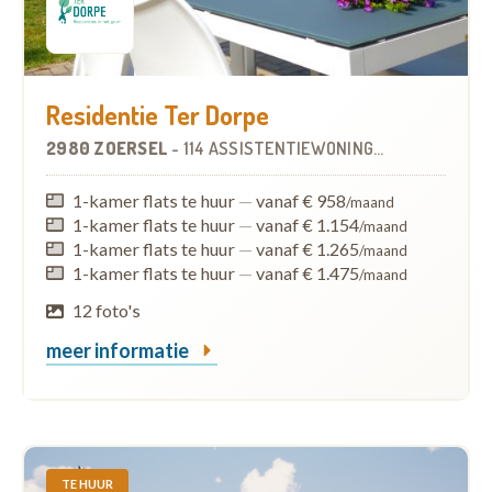
Residentie Ter Dorpe
2980 ZOERSEL
-
114 ASSISTENTIEWONINGEN
OP
4.1 KM
1-kamer flats te huur
—
vanaf € 958
/maand
1-kamer flats te huur
—
vanaf € 1.154
/maand
1-kamer flats te huur
—
vanaf € 1.265
/maand
1-kamer flats te huur
—
vanaf € 1.475
/maand
12 foto's
meer informatie
TE HUUR