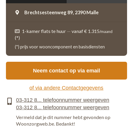
Brechtsesteenweg 89,
2390 Malle
1-kamer flats te huur
—
vanaf € 1.315
/maand
(*)
(*) prijs voor wooncomponent en basisdiensten
Neem contact op via email
of via andere Contactgegevens
Vermeld dat je dit nummer hebt gevonden op
Woonzorgweb.be. Bedankt!