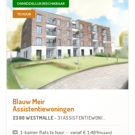
ONMIDDELLIJK BESCHIKBAAR
TE HUUR
Blauw Meir
Assistentiewoningen
2390 WESTMALLE
-
31 ASSISTENTIEWONINGEN
OP
0.1 KM
1-kamer flats te huur
—
vanaf € 1.489
/maand