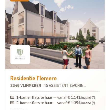
Residentie Flemere
2340 VLIMMEREN
-
15 ASSISTENTIEWONINGEN
OP
7.2 KM
1-kamer flats te huur
—
vanaf € 1.141
/maand (*)
2-kamer flats te huur
—
vanaf € 1.354
/maand (*)