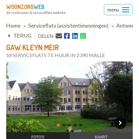
WOONZORG
WEB
menu
dé rusthuizen & serviceflats website
Breadcrumb
Home
Serviceflats (assistentiewoningen)
Antwerp
DELEN
TERUG
GAW KLEYN MEIR
18 SERVICEFLATS TE HUUR IN 2390 MALLE
open in Google Maps
1
2
3
4
5
FOTO'S
KAART